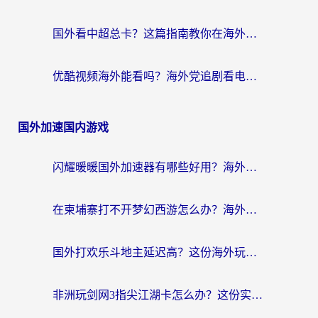
国外看中超总卡？这篇指南教你在海外流畅看体育赛事+中文解说（附避坑技巧）
优酷视频海外能看吗？海外党追剧看电影的终极解决方案来了
国外加速国内游戏
闪耀暖暖国外加速器有哪些好用？海外党亲测的国服游戏加速终极指南
在柬埔寨打不开梦幻西游怎么办？海外玩家国服游戏加速终极指南
国外打欢乐斗地主延迟高？这份海外玩家国服游戏加速指南帮你解决卡顿烦恼
非洲玩剑网3指尖江湖卡怎么办？这份实测有效的国服游戏加速指南请收好