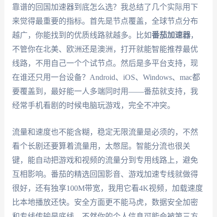
靠谱的回国加速器到底怎么选？我总结了几个实际用下
来觉得最重要的指标。首先是节点覆盖，全球节点分布
越广，你能找到的优质线路就越多。比如
番茄加速器
，
不管你在北美、欧洲还是澳洲，打开就能智能推荐最优
线路，不用自己一个个试节点。然后是多平台支持，现
在谁还只用一台设备？Android、iOS、Windows、mac都
要覆盖到，最好能一人多端同时用——番茄就支持，我
经常手机看剧的时候电脑玩游戏，完全不冲突。
流量和速度也不能含糊，稳定无限流量是必须的，不然
看个长剧还要算着流量用，太憋屈。智能分流也很关
键，能自动把游戏和视频的流量分到专用线路上，避免
互相影响。番茄的精选回国影音、游戏加速专线就做得
很好，还有独享100M带宽，我用它看4K视频，加载速度
比本地播放还快。安全方面更不能马虎，数据安全加密
和专线传输是底线，不然你的个人信息可能会被第三方