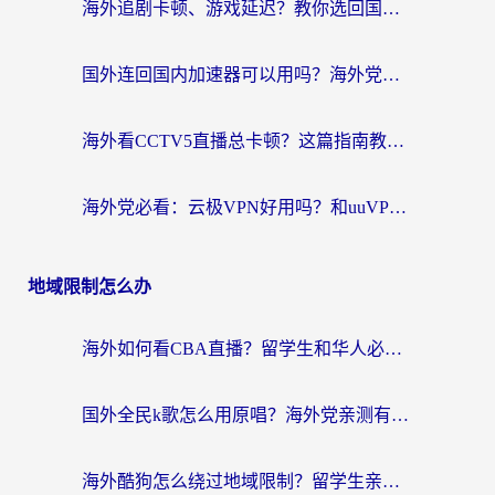
海外追剧卡顿、游戏延迟？教你选回国加速器，附免费加速器试用一小时福利
国外连回国内加速器可以用吗？海外党亲测实用指南，解决追剧游戏卡顿难题
海外看CCTV5直播总卡顿？这篇指南教你选对回国加速器，无缝刷国内资源
海外党必看：云极VPN好用吗？和uuVPN对比哪个回国效果更好？附真实体验+避坑指南
地域限制怎么办
海外如何看CBA直播？留学生和华人必看的无卡顿观赛指南
国外全民k歌怎么用原唱？海外党亲测有效的回国加速解决方案
海外酷狗怎么绕过地域限制？留学生亲测有效的回国加速器选择指南