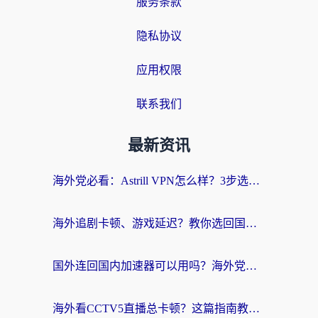
服务条款
隐私协议
应用权限
联系我们
最新资讯
海外党必看：Astrill VPN怎么样？3步选对回国加速器实现无缝刷剧玩游戏
海外追剧卡顿、游戏延迟？教你选回国加速器，附免费加速器试用一小时福利
国外连回国内加速器可以用吗？海外党亲测实用指南，解决追剧游戏卡顿难题
海外看CCTV5直播总卡顿？这篇指南教你选对回国加速器，无缝刷国内资源