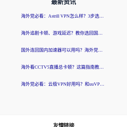
最新资讯
海外党必看：Astrill VPN怎么样？3步选对回国加速器实现无缝刷剧玩游戏
海外追剧卡顿、游戏延迟？教你选回国加速器，附免费加速器试用一小时福利
国外连回国内加速器可以用吗？海外党亲测实用指南，解决追剧游戏卡顿难题
海外看CCTV5直播总卡顿？这篇指南教你选对回国加速器，无缝刷国内资源
海外党必看：云极VPN好用吗？和uuVPN对比哪个回国效果更好？附真实体验+避坑指南
友情链接