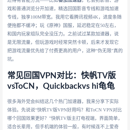
还得有智能分流——比如
番茄加速器
，它会把影音、游
戏和普通浏览分开加速，精选回国影音专线和游戏加速
专线，独享100M带宽。我用它看腾讯视频4K，进度条随
便拖都不缓冲；玩《原神》国服，延迟稳定在50左右，
和国内玩家组队完全没压力。之前试过某款加速器，说
是无限流量，但玩游戏时经常突然卡顿，后来才发现它
把游戏流量优先给了付费更高的用户，这种“伪无限”真的
坑。
常见回国VPN对比：快帆TV版
vsToCN，Quickbackvs hi龟龟
很多海外党会纠结这几个热门加速器，我来分享下实际
体验。先说说“快帆TV版VPN好用吗？和ToCN VPN对比
哪个回国效果更好？”快帆TV版主打电视端，界面简单，
适合长辈用，但手机端的体验一般，有时候连不上爱奇