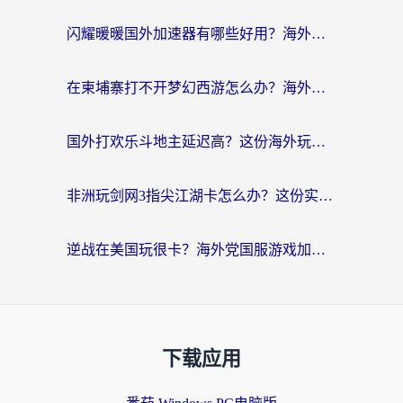
闪耀暖暖国外加速器有哪些好用？海外党亲测的国服游戏加速终极指南
在柬埔寨打不开梦幻西游怎么办？海外玩家国服游戏加速终极指南
国外打欢乐斗地主延迟高？这份海外玩家国服游戏加速指南帮你解决卡顿烦恼
非洲玩剑网3指尖江湖卡怎么办？这份实测有效的国服游戏加速指南请收好
逆战在美国玩很卡？海外党国服游戏加速终极指南（附DNF宝可梦加速技巧）
下载应用