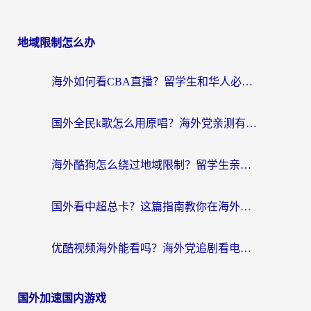
地域限制怎么办
海外如何看CBA直播？留学生和华人必看的无卡顿观赛指南
国外全民k歌怎么用原唱？海外党亲测有效的回国加速解决方案
海外酷狗怎么绕过地域限制？留学生亲测有效的回国加速器选择指南
国外看中超总卡？这篇指南教你在海外流畅看体育赛事+中文解说（附避坑技巧）
优酷视频海外能看吗？海外党追剧看电影的终极解决方案来了
国外加速国内游戏