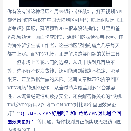
你有没有过这种经历？周末想补《狂飙》，打开视频APP
却弹出“该内容仅在中国大陆地区可用”；晚上组队玩《王
者荣耀》国服，延迟飘到200+根本没法操作；甚至和爸
妈视频通话，画面卡成PPT，连他们的表情都看不清。作
为海外留学生或工作者，这些地区限制的痛点几乎每天
都在上演。而VPN机场，正是解决这类问题的关键工具
——但市场上五花八门的选项，从几十块到几百块不
等，选不好不仅浪费钱，还可能遇到线路不稳定、流量
限速、甚至数据泄露的风险。这篇文章就带你拆解回国
VPN机场的选择逻辑：从全球节点覆盖到多平台兼容
性，从流量稳定性到数据安全，还会解答你关心的“快帆
TV版VPN好用吗？和ToCN VPN对比哪个回国效果更
好？”“
Quickback VPN好用吗？和hi龟龟VPN对比哪个回
国效果更好？
”等问题，帮你找到真正能实现无缝访问国
内资源的工具。