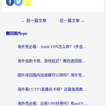
←
前一篇文章
后一篇文章
→
翻回国内vpn
海外党必看：Astrill VPN怎么样？3步选对回国加速器实现无缝刷剧玩游戏
海外追剧卡顿、游戏延迟？教你选回国加速器，附免费加速器试用一小时福利
国外连回国内加速器可以用吗？海外党亲测实用指南，解决追剧游戏卡顿难题
海外看CCTV5直播总卡顿？这篇指南教你选对回国加速器，无缝刷国内资源
海外党必看：云极VPN好用吗？和uuVPN对比哪个回国效果更好？附真实体验+避坑指南