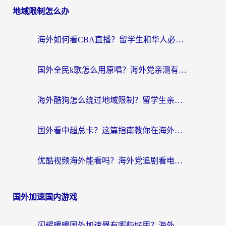
地域限制怎么办
海外如何看CBA直播？留学生和华人必看的无卡顿观赛指南
国外全民k歌怎么用原唱？海外党亲测有效的回国加速解决方案
海外酷狗怎么绕过地域限制？留学生亲测有效的回国加速器选择指南
国外看中超总卡？这篇指南教你在海外流畅看体育赛事+中文解说（附避坑技巧）
优酷视频海外能看吗？海外党追剧看电影的终极解决方案来了
国外加速国内游戏
闪耀暖暖国外加速器有哪些好用？海外党亲测的国服游戏加速终极指南