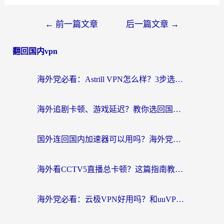
←
前一篇文章
后一篇文章
→
翻回国内vpn
海外党必看：Astrill VPN怎么样？3步选对回国加速器实现无缝刷剧玩游戏
海外追剧卡顿、游戏延迟？教你选回国加速器，附免费加速器试用一小时福利
国外连回国内加速器可以用吗？海外党亲测实用指南，解决追剧游戏卡顿难题
海外看CCTV5直播总卡顿？这篇指南教你选对回国加速器，无缝刷国内资源
海外党必看：云极VPN好用吗？和uuVPN对比哪个回国效果更好？附真实体验+避坑指南