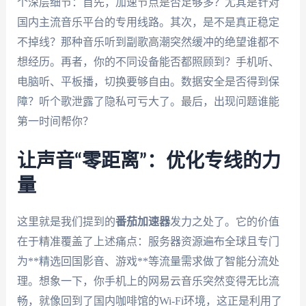
个深层细节：首先，加速节点是否足够多？尤其是针对
国内主流音乐平台的专用线路。其次，是不是真正稳定
不掉线？那种音乐听到副歌高潮突然缓冲的绝望谁都不
想经历。再者，你的不同设备能否都照顾到？手机听、
电脑听、平板播，切换要够自由。数据安全是否得到保
障？听个歌泄露了隐私可亏大了。最后，出现问题谁能
第一时间帮你？
让声音“零距离”：优化专线的力
量
这里就是我们提到的
番茄加速器
发力之处了。它的价值
在于精准覆盖了上述痛点：服务器资源遍布全球且专门
为**精选回国影音、游戏**等流量需求做了智能分流处
理。想象一下，你手机上的网易云音乐突然变得无比流
畅，就像回到了国内咖啡馆的Wi-Fi环境，这正是利用了