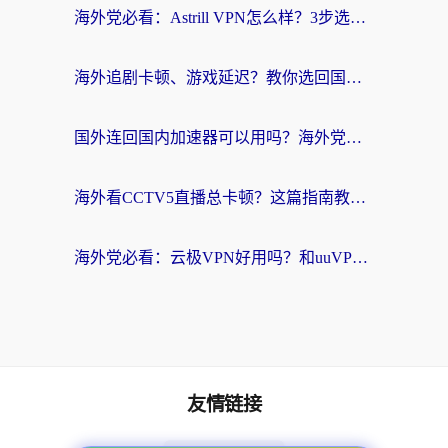
海外党必看：Astrill VPN怎么样？3步选对回国加速器实现无缝刷剧玩游戏
海外追剧卡顿、游戏延迟？教你选回国加速器，附免费加速器试用一小时福利
国外连回国内加速器可以用吗？海外党亲测实用指南，解决追剧游戏卡顿难题
海外看CCTV5直播总卡顿？这篇指南教你选对回国加速器，无缝刷国内资源
海外党必看：云极VPN好用吗？和uuVPN对比哪个回国效果更好？附真实体验+避坑指南
友情链接