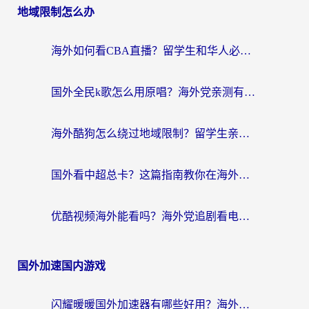
地域限制怎么办
海外如何看CBA直播？留学生和华人必看的无卡顿观赛指南
国外全民k歌怎么用原唱？海外党亲测有效的回国加速解决方案
海外酷狗怎么绕过地域限制？留学生亲测有效的回国加速器选择指南
国外看中超总卡？这篇指南教你在海外流畅看体育赛事+中文解说（附避坑技巧）
优酷视频海外能看吗？海外党追剧看电影的终极解决方案来了
国外加速国内游戏
闪耀暖暖国外加速器有哪些好用？海外党亲测的国服游戏加速终极指南