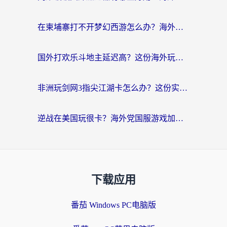
在柬埔寨打不开梦幻西游怎么办？海外玩家国服游戏加速终极指南
国外打欢乐斗地主延迟高？这份海外玩家国服游戏加速指南帮你解决卡顿烦恼
非洲玩剑网3指尖江湖卡怎么办？这份实测有效的国服游戏加速指南请收好
逆战在美国玩很卡？海外党国服游戏加速终极指南（附DNF宝可梦加速技巧）
下载应用
番茄 Windows PC电脑版