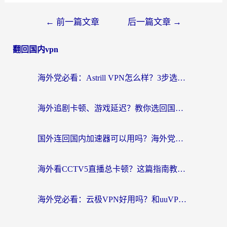
←
前一篇文章
后一篇文章
→
翻回国内vpn
海外党必看：Astrill VPN怎么样？3步选对回国加速器实现无缝刷剧玩游戏
海外追剧卡顿、游戏延迟？教你选回国加速器，附免费加速器试用一小时福利
国外连回国内加速器可以用吗？海外党亲测实用指南，解决追剧游戏卡顿难题
海外看CCTV5直播总卡顿？这篇指南教你选对回国加速器，无缝刷国内资源
海外党必看：云极VPN好用吗？和uuVPN对比哪个回国效果更好？附真实体验+避坑指南