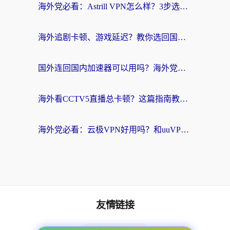
海外党必看：Astrill VPN怎么样？3步选对回国加速器实现无缝刷剧玩游戏
海外追剧卡顿、游戏延迟？教你选回国加速器，附免费加速器试用一小时福利
国外连回国内加速器可以用吗？海外党亲测实用指南，解决追剧游戏卡顿难题
海外看CCTV5直播总卡顿？这篇指南教你选对回国加速器，无缝刷国内资源
海外党必看：云极VPN好用吗？和uuVPN对比哪个回国效果更好？附真实体验+避坑指南
友情链接