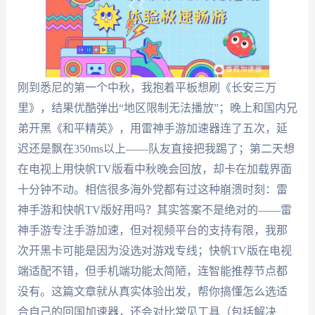
刚到悉尼的第一个中秋，我抱着平板想刷《长安三万
里》，结果优酷弹出“地区限制无法播放”；晚上和国内兄
弟开黑《和平精英》，用雷神手游加速器连了五次，延
迟还是飘在350ms以上——队友直接把我踢了；第二天想
在电视上用快帆TV版看中秋晚会回放，却卡在加载界面
十分钟不动。相信很多海外党都有过这种崩溃时刻：雷
神手游和快帆TV版好用吗？其实答案不是绝对的——雷
神手游专注手游加速，但对视频平台的支持有限，我那
次开黑卡可能是因为没选对游戏专线；快帆TV版在电视
端适配不错，但手机端功能太简陋，连智能推荐节点都
没有。这篇文章就从真实体验出发，帮你搞懂怎么选适
合自己的回国加速器，还会对比常见工具（包括解决