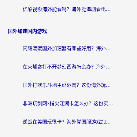
优酷视频海外能看吗？海外党追剧看电影的终极解决方案来了
国外加速国内游戏
闪耀暖暖国外加速器有哪些好用？海外党亲测的国服游戏加速终极指南
在柬埔寨打不开梦幻西游怎么办？海外玩家国服游戏加速终极指南
国外打欢乐斗地主延迟高？这份海外玩家国服游戏加速指南帮你解决卡顿烦恼
非洲玩剑网3指尖江湖卡怎么办？这份实测有效的国服游戏加速指南请收好
逆战在美国玩很卡？海外党国服游戏加速终极指南（附DNF宝可梦加速技巧）