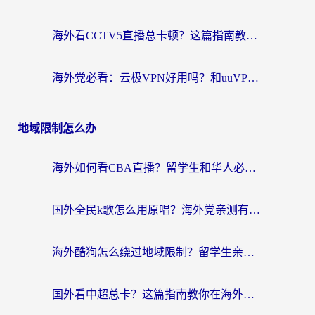
海外看CCTV5直播总卡顿？这篇指南教你选对回国加速器，无缝刷国内资源
海外党必看：云极VPN好用吗？和uuVPN对比哪个回国效果更好？附真实体验+避坑指南
地域限制怎么办
海外如何看CBA直播？留学生和华人必看的无卡顿观赛指南
国外全民k歌怎么用原唱？海外党亲测有效的回国加速解决方案
海外酷狗怎么绕过地域限制？留学生亲测有效的回国加速器选择指南
国外看中超总卡？这篇指南教你在海外流畅看体育赛事+中文解说（附避坑技巧）