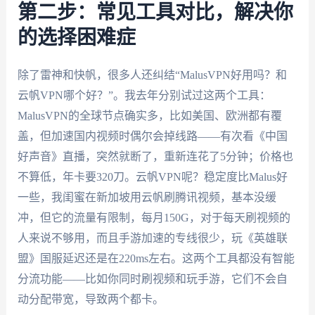
第二步：常见工具对比，解决你
的选择困难症
除了雷神和快帆，很多人还纠结“MalusVPN好用吗？和
云帆VPN哪个好？”。我去年分别试过这两个工具：
MalusVPN的全球节点确实多，比如美国、欧洲都有覆
盖，但加速国内视频时偶尔会掉线路——有次看《中国
好声音》直播，突然就断了，重新连花了5分钟；价格也
不算低，年卡要320刀。云帆VPN呢？稳定度比Malus好
一些，我闺蜜在新加坡用云帆刷腾讯视频，基本没缓
冲，但它的流量有限制，每月150G，对于每天刷视频的
人来说不够用，而且手游加速的专线很少，玩《英雄联
盟》国服延迟还是在220ms左右。这两个工具都没有智能
分流功能——比如你同时刷视频和玩手游，它们不会自
动分配带宽，导致两个都卡。