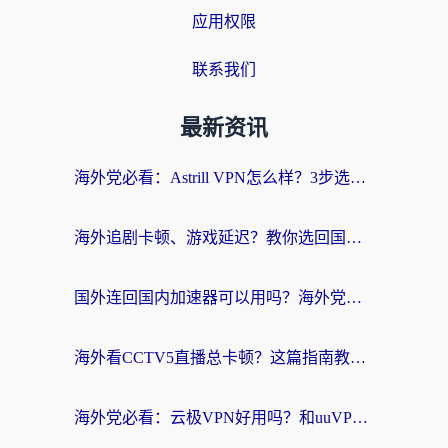
应用权限
联系我们
最新资讯
海外党必看：Astrill VPN怎么样？3步选对回国加速器实现无缝刷剧玩游戏
海外追剧卡顿、游戏延迟？教你选回国加速器，附免费加速器试用一小时福利
国外连回国内加速器可以用吗？海外党亲测实用指南，解决追剧游戏卡顿难题
海外看CCTV5直播总卡顿？这篇指南教你选对回国加速器，无缝刷国内资源
海外党必看：云极VPN好用吗？和uuVPN对比哪个回国效果更好？附真实体验+避坑指南