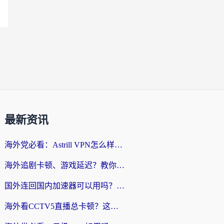
最新资讯
海外党必看：Astrill VPN怎么样？3步选对回国加速器实现无缝刷剧玩游戏
海外追剧卡顿、游戏延迟？教你选回国加速器，附免费加速器试用一小时福利
国外连回国内加速器可以用吗？海外党亲测实用指南，解决追剧游戏卡顿难题
海外看CCTV5直播总卡顿？这篇指南教你选对回国加速器，无缝刷国内资源