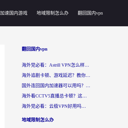
加速国内游戏
地域限制怎么办
翻回国内vpn
翻回国内vpn
海外党必看：Astrill VPN怎么样？3步选对回国加速器实现无缝刷剧玩游戏
海外追剧卡顿、游戏延迟？教你选回国加速器，附免费加速器试用一小时福利
国外连回国内加速器可以用吗？海外党亲测实用指南，解决追剧游戏卡顿难题
海外看CCTV5直播总卡顿？这篇指南教你选对回国加速器，无缝刷国内资源
海外党必看：云极VPN好用吗？和uuVPN对比哪个回国效果更好？附真实体验+避坑指南
地域限制怎么办