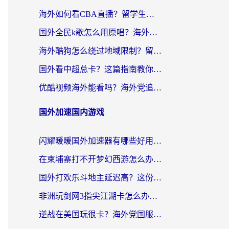
海外如何看CBA直播？留学生和华人必看的无卡顿观赛指南
国外全民k歌怎么用原唱？海外党亲测有效的回国加速解决方案
海外酷狗怎么绕过地域限制？留学生亲测有效的回国加速器选择指南
国外看中超总卡？这篇指南教你在海外流畅看体育赛事+中文解说（附避坑技巧）
优酷视频海外能看吗？海外党追剧看电影的终极解决方案来了
国外加速国内游戏
闪耀暖暖国外加速器有哪些好用？海外党亲测的国服游戏加速终极指南
在柬埔寨打不开梦幻西游怎么办？海外玩家国服游戏加速终极指南
国外打欢乐斗地主延迟高？这份海外玩家国服游戏加速指南帮你解决卡顿烦恼
非洲玩剑网3指尖江湖卡怎么办？这份实测有效的国服游戏加速指南请收好
逆战在美国玩很卡？海外党国服游戏加速终极指南（附DNF宝可梦加速技巧）