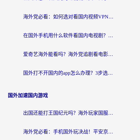
海外党必看：如何选对看国内视频VPN，轻松解决12123登录难题？
在国外手机用什么软件看国内电视剧？海外党亲测的实用指南
爱奇艺海外能看吗？海外党追剧看电影的终极回国加速器指南
国外打不开国内的app怎么办理？3步选对加速器，刷剧办业务都不愁
国外加速国内游戏
出国还能打王国纪元吗？海外玩家国服游戏畅玩终极指南
海外党必看：手机国外玩决战！平安京加速器推荐——解决延迟卡顿的终极方案