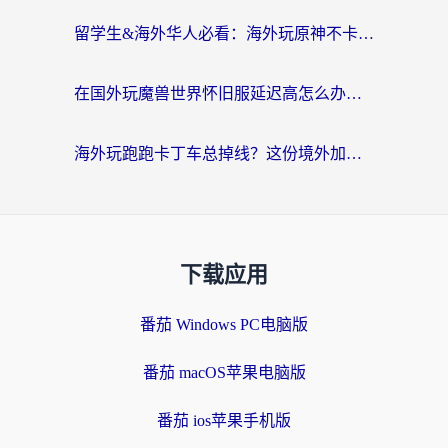
留学生&海外华人必看：海外玩原神不卡顿的秘密——原神加速器选择与使用全攻略
在国外玩魔兽世界怀旧服延迟高怎么办？老玩家亲测有效的加速器选择指南
海外玩跑跑卡丁车总掉线？这份境外加速指南帮你零延迟漂移！
下载应用
番茄 Windows PC电脑版
番茄 macOS苹果电脑版
番茄 ios苹果手机版