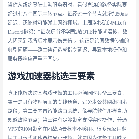
当你从纽约登陆上海服务器时，看似直连的路径实际要
经过七八个国际中转节点。每经过一个节点就增加50ms
延迟，还随时可能碰上网络拥堵。上周洛杉矶的Mike在
Discord抱怨："每次玩崩坏学园2放QTE技能就漂移，敌
人闪现到我背后才显示伤害值"。这正是跨国数据传输的
典型问题——路由绕远造成指令延迟，导致本地操作和
服务器响应严重不同步。
游戏加速器挑选三要素
真正能解决跨国游戏卡顿的工具必须同时具备三要素：
第一是具备物理层面的专线通道，避免走公共网络拥堵
路段；第二要内置智能路由系统，像导航软件那样自动
规避故障节点；第三得有足够带宽支撑实时操作，普通
VPN的10M带宽在团战场景根本不够用。很多玩家用翻
墙工具替代加速器结果更卡顿，就是因为这些工具缺乏