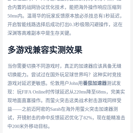
合内置的战网协议优化技术，能把海外操作响应压缩到
50ms内。温哥华的玩家反馈原本放必杀技总有1秒延迟，
开启智能线路选择后成功打出0.3秒极限闪避操作，这在
深渊等高难副本中是生存关键。
多游戏兼容实测效果
当你需要切换不同游戏时，真正的加速器应该具备无缝
切换能力。尝试过在国外玩足球世界吗？这种实时竞技
游戏对延迟更敏感。伦敦用户John用
番茄加速器
测试发
现：玩FIFA Online时传球延迟从220ms降至68ms，完美实
现地面直塞操作。而萤火突击这类战术射击游戏同样受
益——之前迈阿密的Sarah在海外用萤火突击加速器测
试，开镜射击的命中反馈延迟优化了82%，现在能精准击
中200米外移动目标。