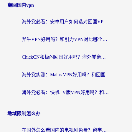
翻回国内vpn
海外党必看：安卓用户如何选对回国VPN？从踩坑到无缝访问的全攻略
斧牛VPN好用吗？和引力VPN对比哪个回国效果更好？海外党亲测3款加速器+避坑指南
ChickCN和极闪回国好用吗？海外党亲测3款加速器，教你选对不踩坑
海外党实测：Malus VPN好用吗？和回国VPN对比哪个回国效果更好？附真实体验与加速器推荐
海外党必看：快帆TV版VPN好用吗？和豌豆IP VPN对比哪个回国效果更好？附真实体验与选择指南
地域限制怎么办
在国外怎么看国内的电视剧免费？留学生亲测有效的回国加速器选择指南