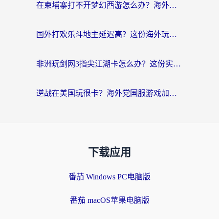
在柬埔寨打不开梦幻西游怎么办？海外玩家国服游戏加速终极指南
国外打欢乐斗地主延迟高？这份海外玩家国服游戏加速指南帮你解决卡顿烦恼
非洲玩剑网3指尖江湖卡怎么办？这份实测有效的国服游戏加速指南请收好
逆战在美国玩很卡？海外党国服游戏加速终极指南（附DNF宝可梦加速技巧）
下载应用
番茄 Windows PC电脑版
番茄 macOS苹果电脑版