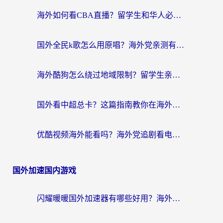
海外如何看CBA直播？留学生和华人必看的无卡顿观赛指南
国外全民k歌怎么用原唱？海外党亲测有效的回国加速解决方案
海外酷狗怎么绕过地域限制？留学生亲测有效的回国加速器选择指南
国外看中超总卡？这篇指南教你在海外流畅看体育赛事+中文解说（附避坑技巧）
优酷视频海外能看吗？海外党追剧看电影的终极解决方案来了
国外加速国内游戏
闪耀暖暖国外加速器有哪些好用？海外党亲测的国服游戏加速终极指南