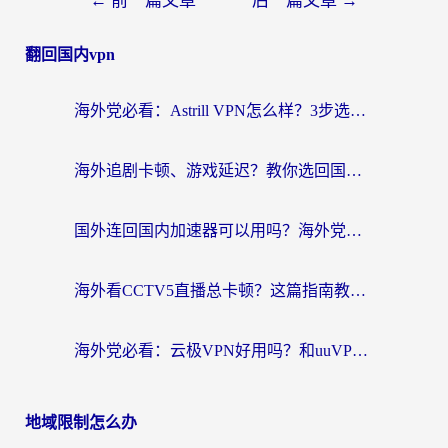
←
前一篇文章
后一篇文章
→
翻回国内vpn
海外党必看：Astrill VPN怎么样？3步选对回国加速器实现无缝刷剧玩游戏
海外追剧卡顿、游戏延迟？教你选回国加速器，附免费加速器试用一小时福利
国外连回国内加速器可以用吗？海外党亲测实用指南，解决追剧游戏卡顿难题
海外看CCTV5直播总卡顿？这篇指南教你选对回国加速器，无缝刷国内资源
海外党必看：云极VPN好用吗？和uuVPN对比哪个回国效果更好？附真实体验+避坑指南
地域限制怎么办