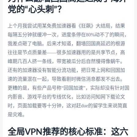
党的“心头刺”？
上个月我尝试用某免费加速器看《狂飙》大结局，结果
每隔五分钟就缓冲一次，进度条停在80%动不了的瞬间，
我差点砸了电脑。后来才知道，翻墙回国高延迟的根源
往往是节点质量差——很多加速器用的是共享节点，高
峰期几百人挤一条线，带宽被瓜分后自然慢得像蜗牛。
还有的加速器没有智能分流功能，把日常上网和回国加
速的流量混在一起，导致看剧时微信消息都发不出去。
更糟的是，有些产品号称“回国加速”，实际却没有针对国
内影音、游戏平台的专线优化，比如访问知网下载论文
时，页面加载要等十分钟，这对赶due的留学生来说简直
是灾难。
全局VPN推荐的核心标准：这六