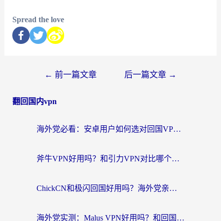
Spread the love
←
前一篇文章
后一篇文章
→
翻回国内vpn
海外党必看：安卓用户如何选对回国VPN？从踩坑到无缝访问的全攻略
斧牛VPN好用吗？和引力VPN对比哪个回国效果更好？海外党亲测3款加速器+避坑指南
ChickCN和极闪回国好用吗？海外党亲测3款加速器，教你选对不踩坑
海外党实测：Malus VPN好用吗？和回国VPN对比哪个回国效果更好？附真实体验与加速器推荐