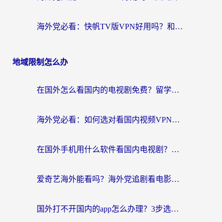
海外党必看：快帆TV版VPN好用吗？和豌豆IP VPN对比哪个回国效果更好？附真实体验与选择指南
地域限制怎么办
在国外怎么看国内的电视剧免费？留学生亲测有效的回国加速器选择指南
海外党必看：如何选对看国内视频VPN，轻松解决12123登录难题？
在国外手机用什么软件看国内电视剧？海外党亲测的实用指南
爱奇艺海外能看吗？海外党追剧看电影的终极回国加速器指南
国外打不开国内的app怎么办理？3步选对加速器，刷剧办业务都不愁