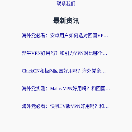
联系我们
最新资讯
海外党必看：安卓用户如何选对回国VPN？从踩坑到无缝访问的全攻略
斧牛VPN好用吗？和引力VPN对比哪个回国效果更好？海外党亲测3款加速器+避坑指南
ChickCN和极闪回国好用吗？海外党亲测3款加速器，教你选对不踩坑
海外党实测：Malus VPN好用吗？和回国VPN对比哪个回国效果更好？附真实体验与加速器推荐
海外党必看：快帆TV版VPN好用吗？和豌豆IP VPN对比哪个回国效果更好？附真实体验与选择指南