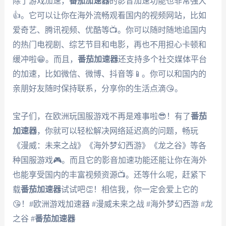
除了游戏加速，
番茄加速器
的影音加速功能也非常强大
👍。它可以让你在海外流畅观看国内的视频网站，比如
爱奇艺、腾讯视频、优酷等📺。你可以随时随地追国内
的热门电视剧、综艺节目和电影，再也不用担心卡顿和
缓冲啦😁。而且，
番茄加速器
还支持多个社交媒体平台
的加速，比如微信、微博、抖音等📱。你可以和国内的
亲朋好友随时保持联系，分享你的生活点滴😘。
宝子们，在欧洲玩国服游戏不再是难事啦😎！有了
番茄
加速器
，你就可以轻松解决网络延迟高的问题，畅玩
《漫威：未来之战》《海外梦幻西游》《龙之谷》等各
种国服游戏🎮。而且它的影音加速功能还能让你在海外
也能享受国内的丰富视频资源📺。还等什么呢，赶紧下
载
番茄加速器
试试吧👏！相信我，你一定会爱上它的
😘！#欧洲游戏加速器 #漫威未来之战 #海外梦幻西游 #龙
之谷 #
番茄加速器