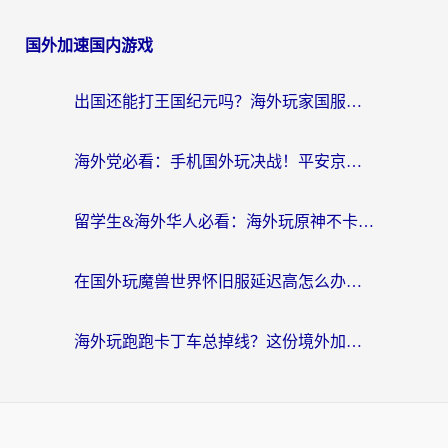
国外加速国内游戏
出国还能打王国纪元吗？海外玩家国服游戏畅玩终极指南
海外党必看：手机国外玩决战！平安京加速器推荐——解决延迟卡顿的终极方案
留学生&海外华人必看：海外玩原神不卡顿的秘密——原神加速器选择与使用全攻略
在国外玩魔兽世界怀旧服延迟高怎么办？老玩家亲测有效的加速器选择指南
海外玩跑跑卡丁车总掉线？这份境外加速指南帮你零延迟漂移！