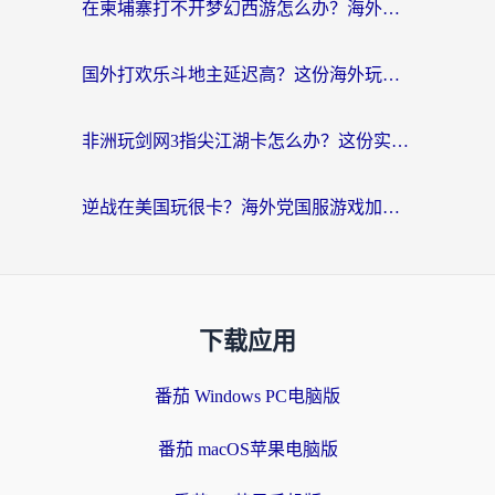
在柬埔寨打不开梦幻西游怎么办？海外玩家国服游戏加速终极指南
国外打欢乐斗地主延迟高？这份海外玩家国服游戏加速指南帮你解决卡顿烦恼
非洲玩剑网3指尖江湖卡怎么办？这份实测有效的国服游戏加速指南请收好
逆战在美国玩很卡？海外党国服游戏加速终极指南（附DNF宝可梦加速技巧）
下载应用
番茄 Windows PC电脑版
番茄 macOS苹果电脑版