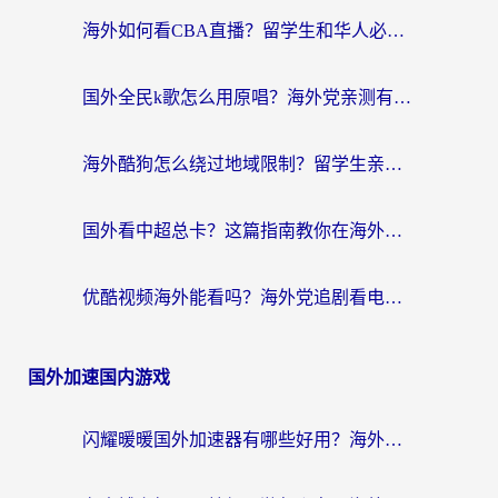
海外如何看CBA直播？留学生和华人必看的无卡顿观赛指南
国外全民k歌怎么用原唱？海外党亲测有效的回国加速解决方案
海外酷狗怎么绕过地域限制？留学生亲测有效的回国加速器选择指南
国外看中超总卡？这篇指南教你在海外流畅看体育赛事+中文解说（附避坑技巧）
优酷视频海外能看吗？海外党追剧看电影的终极解决方案来了
国外加速国内游戏
闪耀暖暖国外加速器有哪些好用？海外党亲测的国服游戏加速终极指南