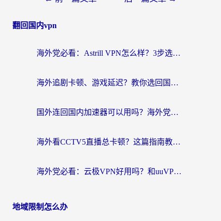
翻回国内vpn
海外党必看：Astrill VPN怎么样？3步选对回国加速器实现无缝刷剧玩游戏
海外追剧卡顿、游戏延迟？教你选回国加速器，附免费加速器试用一小时福利
国外连回国内加速器可以用吗？海外党亲测实用指南，解决追剧游戏卡顿难题
海外看CCTV5直播总卡顿？这篇指南教你选对回国加速器，无缝刷国内资源
海外党必看：云极VPN好用吗？和uuVPN对比哪个回国效果更好？附真实体验+避坑指南
地域限制怎么办