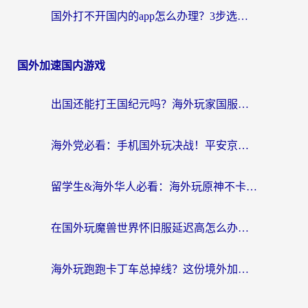
国外打不开国内的app怎么办理？3步选对加速器，刷剧办业务都不愁
国外加速国内游戏
出国还能打王国纪元吗？海外玩家国服游戏畅玩终极指南
海外党必看：手机国外玩决战！平安京加速器推荐——解决延迟卡顿的终极方案
留学生&海外华人必看：海外玩原神不卡顿的秘密——原神加速器选择与使用全攻略
在国外玩魔兽世界怀旧服延迟高怎么办？老玩家亲测有效的加速器选择指南
海外玩跑跑卡丁车总掉线？这份境外加速指南帮你零延迟漂移！