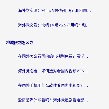
海外党实测：Malus VPN好用吗？和回国VPN对比哪个回国效果更好？附真实体验与加速器推荐
海外党必看：快帆TV版VPN好用吗？和豌豆IP VPN对比哪个回国效果更好？附真实体验与选择指南
地域限制怎么办
在国外怎么看国内的电视剧免费？留学生亲测有效的回国加速器选择指南
海外党必看：如何选对看国内视频VPN，轻松解决12123登录难题？
在国外手机用什么软件看国内电视剧？海外党亲测的实用指南
爱奇艺海外能看吗？海外党追剧看电影的终极回国加速器指南