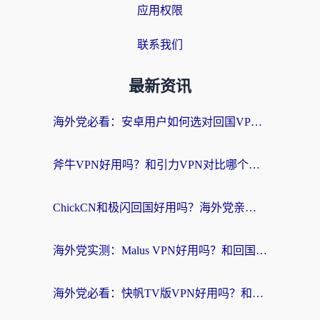
应用权限
联系我们
最新资讯
海外党必看：安卓用户如何选对回国VPN？从踩坑到无缝访问的全攻略
斧牛VPN好用吗？和引力VPN对比哪个回国效果更好？海外党亲测3款加速器+避坑指南
ChickCN和极闪回国好用吗？海外党亲测3款加速器，教你选对不踩坑
海外党实测：Malus VPN好用吗？和回国VPN对比哪个回国效果更好？附真实体验与加速器推荐
海外党必看：快帆TV版VPN好用吗？和豌豆IP VPN对比哪个回国效果更好？附真实体验与选择指南