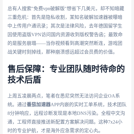
总有人搜索"免费vpn破解版"想省下几美元，却不知暗藏
三重危机：首先是隐私收割，某知名破解加速器被曝暗
中上传用户通讯录；其次是法律风险，去年德国留学生
因使用盗版VPN访问国内资源收到版权警告函；最致命
的是服务崩塌——当你视频看到高潮突然断连，游戏团
战关键时刻掉线，那种崩溃感远超过会员费的价值。
售后保障：专业团队随时待命的
技术后盾
上周五凌晨两点，笔者在悉尼突然无法访问企业OA系
统。通过
番茄加速器
APP内嵌的实时工单系统，技术团队
8分钟响应，远程诊断发现是本地DNS污染。全程中文沟
通，工程师直接推送新配置方案解决问题。这种7x24小
时的专业护航，才是海外应急需求的定心丸。