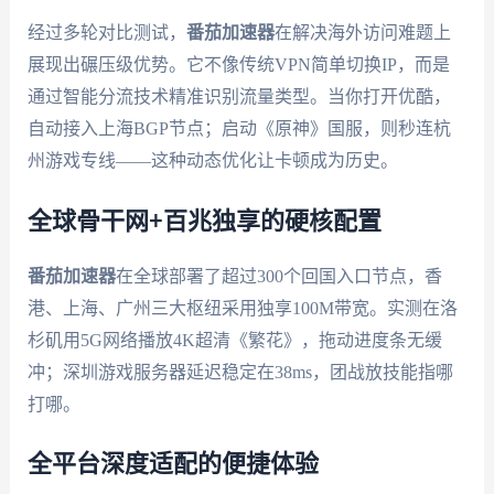
经过多轮对比测试，
番茄加速器
在解决海外访问难题上
展现出碾压级优势。它不像传统VPN简单切换IP，而是
通过智能分流技术精准识别流量类型。当你打开优酷，
自动接入上海BGP节点；启动《原神》国服，则秒连杭
州游戏专线——这种动态优化让卡顿成为历史。
全球骨干网+百兆独享的硬核配置
番茄加速器
在全球部署了超过300个回国入口节点，香
港、上海、广州三大枢纽采用独享100M带宽。实测在洛
杉矶用5G网络播放4K超清《繁花》，拖动进度条无缓
冲；深圳游戏服务器延迟稳定在38ms，团战放技能指哪
打哪。
全平台深度适配的便捷体验