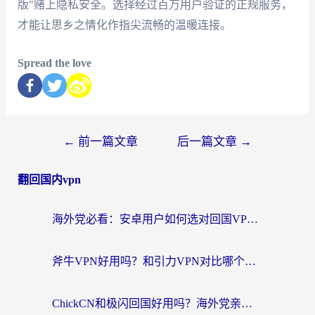
版"赌上隐私安全。选择经过百万用户验证的正规服务，
才能让思乡之情化作指尖流畅的温暖连接。
Spread the love
←
前一篇文章
后一篇文章
→
翻回国内vpn
海外党必看：安卓用户如何选对回国VPN？从踩坑到无缝访问的全攻略
斧牛VPN好用吗？和引力VPN对比哪个回国效果更好？海外党亲测3款加速器+避坑指南
ChickCN和极闪回国好用吗？海外党亲测3款加速器，教你选对不踩坑