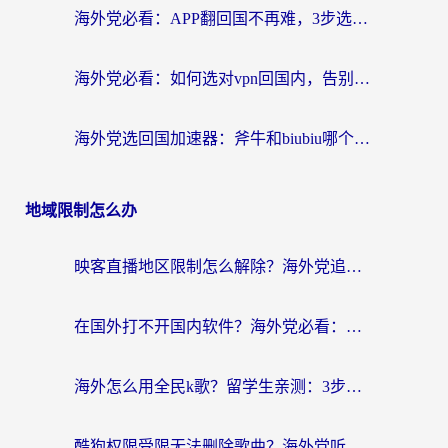
海外党必看：APP翻回国不再难，3步选对加速器实现无缝访问国内资源
海外党必看：如何选对vpn回国内，告别地区限制畅玩国内资源？
海外党选回国加速器：斧牛和biubiu哪个好？附3款热门工具对比+避坑指南
地域限制怎么办
映客直播地区限制怎么解除？海外党追剧看直播的终极解决方案
在国外打不开国内软件？海外党必看：选对回国加速器，无缝用12123、刷国内视频
海外怎么用全民k歌？留学生亲测：3步解锁国内音乐+听书自由
酷狗权限受限无法删除歌曲？海外党听国内音乐听书的一站式解决指南