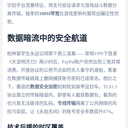
识别平台流量特征，将支付验证请求与游戏战斗数据分
离传输，独享的
100M带宽
在游戏更新时展现出碾压性优
势。
数据暗流中的安全航道
柏林留学生永远记得那个周三凌晨——常规VPN下登录
《天涯明月刀》两小时后，PayPal账户突然出现三笔异常
消费。开放协议的公用节点如同无人看守的渡船，黑客
在数据传输链路上撒网捕获账号密码已成常态。相比之
下，番茄的
数据安全加密
机制犹如装甲运钞车。TLS1.3
协议建立的传输隧道内，即使有人截获数据包，看到的
也只是无法破译的乱码。
专线传输
隔离了公共网络的风
险污染层，让《永劫无间》的账号安全系数提升87%。
技术后援的时区覆盖