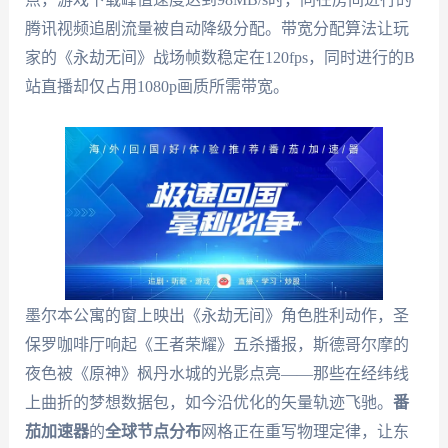
腾讯视频追剧流量被自动降级分配。带宽分配算法让玩
家的《永劫无间》战场帧数稳定在120fps，同时进行的B
站直播却仅占用1080p画质所需带宽。
墨尔本公寓的窗上映出《永劫无间》角色胜利动作，圣
保罗咖啡厅响起《王者荣耀》五杀播报，斯德哥尔摩的
夜色被《原神》枫丹水城的光影点亮——那些在经纬线
上曲折的梦想数据包，如今沿优化的矢量轨迹飞驰。
番
茄加速器
的
全球节点分布
网格正在重写物理定律，让东