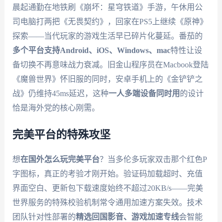
晨起通勤在地铁刷《崩坏：星穹铁道》手游，午休用公
司电脑打两把《无畏契约》，回家在PS5上继续《原神》
探索——当代玩家的游戏生活早已碎片化蔓延。番茄的
多个平台支持Android、iOS、Windows、mac
特性让设
备切换不再意味战力衰减。旧金山程序员在Macbook登陆
《魔兽世界》怀旧服的同时，安卓手机上的《金铲铲之
战》仍维持45ms延迟，这种
一人多端设备同时用
的设计
恰是海外党的核心刚需。
完美平台的特殊攻坚
想
在国外怎么玩完美平台
？当多伦多玩家双击那个红色P
字图标，真正的考验才刚开始。验证码加载超时、充值
界面空白、更新包下载速度始终不超过20KB/s——完美
世界服务的特殊校验机制常令通用加速方案失效。技术
团队针对性部署的
精选回国影音、游戏加速专线
会智能