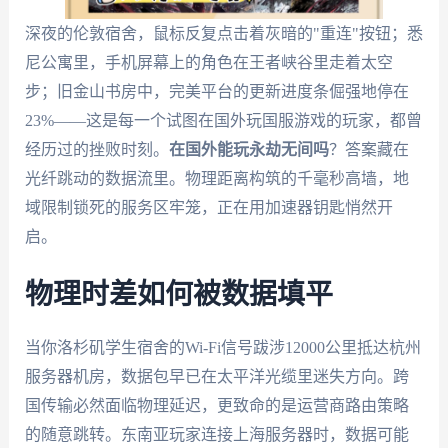
深夜的伦敦宿舍，鼠标反复点击着灰暗的"重连"按钮；悉
尼公寓里，手机屏幕上的角色在王者峡谷里走着太空
步；旧金山书房中，完美平台的更新进度条倔强地停在
23%——这是每一个试图在国外玩国服游戏的玩家，都曾
经历过的挫败时刻。
在国外能玩永劫无间吗
？答案藏在
光纤跳动的数据流里。物理距离构筑的千毫秒高墙，地
域限制锁死的服务区牢笼，正在用加速器钥匙悄然开
启。
物理时差如何被数据填平
当你洛杉矶学生宿舍的Wi-Fi信号跋涉12000公里抵达杭州
服务器机房，数据包早已在太平洋光缆里迷失方向。跨
国传输必然面临物理延迟，更致命的是运营商路由策略
的随意跳转。东南亚玩家连接上海服务器时，数据可能