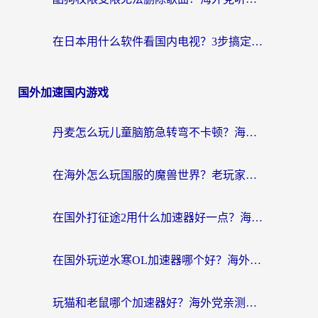
在日本用什么软件看国内电视？3步搞定地域限制，流畅追《狂飙》不卡顿
国外加速国内游戏
丹麦怎么玩儿童脑筋急转弯不卡顿？海外玩家国服加速终极指南
在海外怎么玩国服的魔兽世界？老玩家亲测的避坑指南（附澳门澳洲玩家专属技巧）
在国外打征途2用什么加速器好一点？海外玩家亲测的稳定加速指南
在国外玩逆水寒OL加速器哪个好？海外党亲测避坑指南来了
玩猫和老鼠哪个加速器好？海外党亲测：这款解决延迟卡顿还能多端用