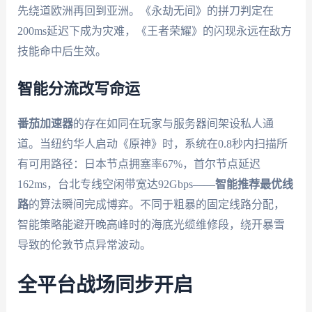
先绕道欧洲再回到亚洲。《永劫无间》的拼刀判定在
200ms延迟下成为灾难，《王者荣耀》的闪现永远在敌方
技能命中后生效。
智能分流改写命运
番茄加速器
的存在如同在玩家与服务器间架设私人通
道。当纽约华人启动《原神》时，系统在0.8秒内扫描所
有可用路径：日本节点拥塞率67%，首尔节点延迟
162ms，台北专线空闲带宽达92Gbps——
智能推荐最优线
路
的算法瞬间完成博弈。不同于粗暴的固定线路分配，
智能策略能避开晚高峰时的海底光缆维修段，绕开暴雪
导致的伦敦节点异常波动。
全平台战场同步开启