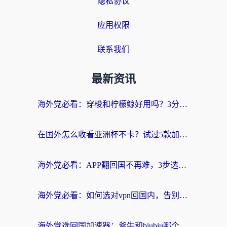
隐私协议
应用权限
联系我们
最新资讯
海外党必看：穿梭和柠檬鲸好用吗？3分钟教你选对回国加速器
在国外怎么收看亚洲杯不卡？试过5款加速器后，我选了这一个（附避坑指南）
海外党必看：APP翻回国不再难，3步选对加速器实现无缝访问国内资源
海外党必看：如何选对vpn回国内，告别地区限制畅玩国内资源？
海外党选回国加速器：斧牛和biubiu哪个好？附3款热门工具对比+避坑指南