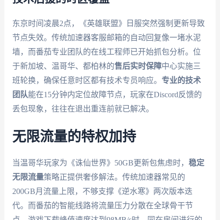
东京时间凌晨2点，《英雄联盟》日服突然强制更新导致
节点失效。传统加速器客服邮箱的自动回复像一堵水泥
墙，而番茄专业团队的在线工程师已开始抓包分析。位
于新加坡、温哥华、都柏林的
售后实时保障
中心实施三
班轮换，确保任意时区都有技术专员响应。
专业的技术
团队
能在15分钟内定位故障节点，玩家在Discord反馈的
丢包现象，往往在退出重连前就已解决。
无限流量的特权加持
当温哥华玩家为《诛仙世界》50GB更新包焦虑时，
稳定
无限流量
策略正提供奢侈解法。传统加速器常见的
200GB月流量上限，不够支撑《逆水寒》两次版本迭
代。而番茄的智能线路将流量压力分散在全球骨干节
点，游戏下载峰值速度达到98MB/s时，同在房间进行的