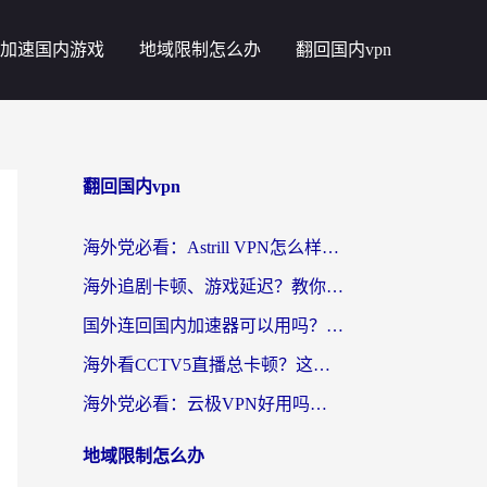
加速国内游戏
地域限制怎么办
翻回国内vpn
翻回国内vpn
海外党必看：Astrill VPN怎么样？3步选对回国加速器实现无缝刷剧玩游戏
海外追剧卡顿、游戏延迟？教你选回国加速器，附免费加速器试用一小时福利
国外连回国内加速器可以用吗？海外党亲测实用指南，解决追剧游戏卡顿难题
海外看CCTV5直播总卡顿？这篇指南教你选对回国加速器，无缝刷国内资源
海外党必看：云极VPN好用吗？和uuVPN对比哪个回国效果更好？附真实体验+避坑指南
地域限制怎么办