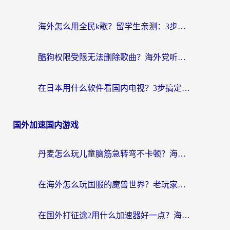
海外怎么用全民k歌？留学生亲测：3步解锁国内音乐+听书自由
酷狗权限受限无法删除歌曲？海外党听国内音乐听书的一站式解决指南
在日本用什么软件看国内电视？3步搞定地域限制，流畅追《狂飙》不卡顿
国外加速国内游戏
丹麦怎么玩儿童脑筋急转弯不卡顿？海外玩家国服加速终极指南
在海外怎么玩国服的魔兽世界？老玩家亲测的避坑指南（附澳门澳洲玩家专属技巧）
在国外打征途2用什么加速器好一点？海外玩家亲测的稳定加速指南