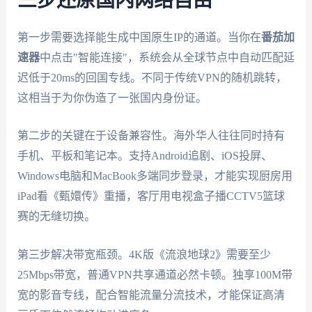
三步还原国内网络自由
第一步需要选择能生成中国原生IP的通道。当你在
番茄加
速器
中点击"智能连接"，系统会从全球节点中自动匹配延
迟低于20ms的回国专线。不同于传统VPN的随机跳转，
这相当于为你伪造了一张国内身份证。
第二步的关键在于设备兼容性。海外华人往往同时持有
手机、平板和笔记本。支持Android追剧、iOS投屏、
Windows电脑和MacBook多端同步登录，才能实现厨房用
iPad看《甄嬛传》重播，客厅用电视盒子播CCTV5篮球
赛的无缝切换。
第三步解决带宽瓶颈。4K版《流浪地球2》需要至少
25Mbps带宽，普通VPN共享通道必然卡顿。独享100M带
宽的影音专线，配合智能流量分流技术，才能保证高清