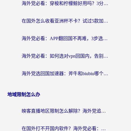
海外党必看：穿梭和柠檬鲸好用吗？3分钟教你选对回国加速器
在国外怎么收看亚洲杯不卡？试过5款加速器后，我选了这一个（附避坑指南）
海外党必看：APP翻回国不再难，3步选对加速器实现无缝访问国内资源
海外党必看：如何选对vpn回国内，告别地区限制畅玩国内资源？
海外党选回国加速器：斧牛和biubiu哪个好？附3款热门工具对比+避坑指南
地域限制怎么办
映客直播地区限制怎么解除？海外党追剧看直播的终极解决方案
在国外打不开国内软件？海外党必看：选对回国加速器，无缝用12123、刷国内视频