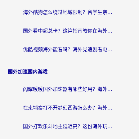
海外酷狗怎么绕过地域限制？留学生亲测有效的回国加速器选择指南
国外看中超总卡？这篇指南教你在海外流畅看体育赛事+中文解说（附避坑技巧）
优酷视频海外能看吗？海外党追剧看电影的终极解决方案来了
国外加速国内游戏
闪耀暖暖国外加速器有哪些好用？海外党亲测的国服游戏加速终极指南
在柬埔寨打不开梦幻西游怎么办？海外玩家国服游戏加速终极指南
国外打欢乐斗地主延迟高？这份海外玩家国服游戏加速指南帮你解决卡顿烦恼