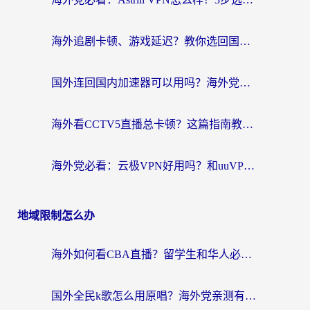
海外追剧卡顿、游戏延迟？教你选回国加速器，附免费加速器试用一小时福利
国外连回国内加速器可以用吗？海外党亲测实用指南，解决追剧游戏卡顿难题
海外看CCTV5直播总卡顿？这篇指南教你选对回国加速器，无缝刷国内资源
海外党必看：云极VPN好用吗？和uuVPN对比哪个回国效果更好？附真实体验+避坑指南
地域限制怎么办
海外如何看CBA直播？留学生和华人必看的无卡顿观赛指南
国外全民k歌怎么用原唱？海外党亲测有效的回国加速解决方案