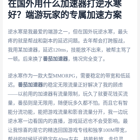
在国外用什么加速器打逆水寒
好？端游玩家的专属加速方案
逆水寒是我最爱的端游之一，但在国外玩逆水寒，最头
疼的就是帮战和副本的延迟问题。去年帮会打跨服战，
我用某加速器，延迟120ms，技能放不出来，被帮主骂了
一顿。后来换了
番茄加速器
，情况完全变了。
逆水寒作为一款大型MMORPG，需要稳定的带宽和低延
迟。
番茄加速器
的稳定无限流量正好解决了我的顾虑
——以前用的加速器有流量限制，玩久了就要花钱买流
量，番茄则是无限用，随便玩多久都不怕。而且它有智
能分流功能，能把游戏流量和影音流量分开，我一边玩
逆水寒一边看国内的直播，游戏延迟也不会受影响。最
让我惊喜的是它的精选回国游戏专线和独享100M带宽，
帮战的时候延迟稳定在40ms左右，技能秒放，走位灵