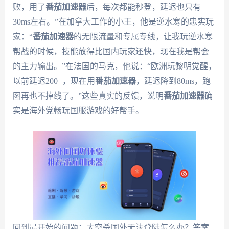
败，用了
番茄加速器
后，每次都能秒登，延迟也只有
30ms左右。”在加拿大工作的小王，他是逆水寒的忠实玩
家：“
番茄加速器
的无限流量和专属专线，让我玩逆水寒
帮战的时候，技能放得比国内玩家还快，现在我是帮会
的主力输出。”在法国的马克，他说：“欧洲玩黎明觉醒，
以前延迟200+，现在用
番茄加速器
，延迟降到80ms，跑
图再也不掉线了。”这些真实的反馈，说明
番茄加速器
确
实是海外党畅玩国服游戏的好帮手。
回到最开始的问题：太空杀国外无法登陆怎么办？答案