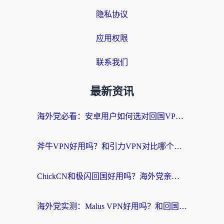
隐私协议
应用权限
联系我们
最新资讯
海外党必看：安卓用户如何选对回国VPN？从踩坑到无缝访问的全攻略
斧牛VPN好用吗？和引力VPN对比哪个回国效果更好？海外党亲测3款加速器+避坑指南
ChickCN和极闪回国好用吗？海外党亲测3款加速器，教你选对不踩坑
海外党实测：Malus VPN好用吗？和回国VPN对比哪个回国效果更好？附真实体验与加速器推荐