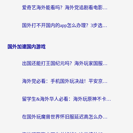
爱奇艺海外能看吗？海外党追剧看电影的终极回国加速器指南
国外打不开国内的app怎么办理？3步选对加速器，刷剧办业务都不愁
国外加速国内游戏
出国还能打王国纪元吗？海外玩家国服游戏畅玩终极指南
海外党必看：手机国外玩决战！平安京加速器推荐——解决延迟卡顿的终极方案
留学生&海外华人必看：海外玩原神不卡顿的秘密——原神加速器选择与使用全攻略
在国外玩魔兽世界怀旧服延迟高怎么办？老玩家亲测有效的加速器选择指南