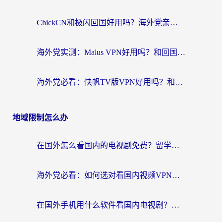
ChickCN和极闪回国好用吗？海外党亲测3款加速器，教你选对不踩坑
海外党实测：Malus VPN好用吗？和回国VPN对比哪个回国效果更好？附真实体验与加速器推荐
海外党必看：快帆TV版VPN好用吗？和豌豆IP VPN对比哪个回国效果更好？附真实体验与选择指南
地域限制怎么办
在国外怎么看国内的电视剧免费？留学生亲测有效的回国加速器选择指南
海外党必看：如何选对看国内视频VPN，轻松解决12123登录难题？
在国外手机用什么软件看国内电视剧？海外党亲测的实用指南