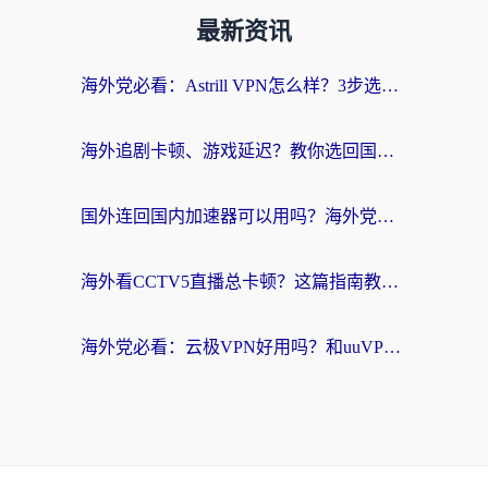
最新资讯
海外党必看：Astrill VPN怎么样？3步选对回国加速器实现无缝刷剧玩游戏
海外追剧卡顿、游戏延迟？教你选回国加速器，附免费加速器试用一小时福利
国外连回国内加速器可以用吗？海外党亲测实用指南，解决追剧游戏卡顿难题
海外看CCTV5直播总卡顿？这篇指南教你选对回国加速器，无缝刷国内资源
海外党必看：云极VPN好用吗？和uuVPN对比哪个回国效果更好？附真实体验+避坑指南