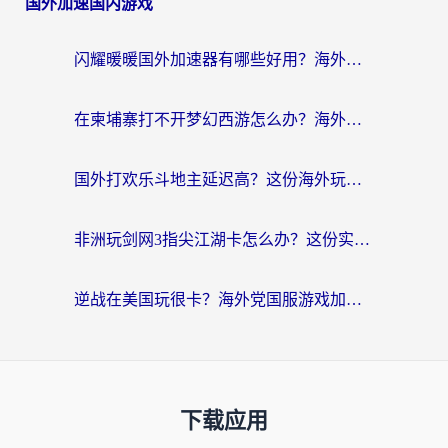
国外加速国内游戏
闪耀暖暖国外加速器有哪些好用？海外党亲测的国服游戏加速终极指南
在柬埔寨打不开梦幻西游怎么办？海外玩家国服游戏加速终极指南
国外打欢乐斗地主延迟高？这份海外玩家国服游戏加速指南帮你解决卡顿烦恼
非洲玩剑网3指尖江湖卡怎么办？这份实测有效的国服游戏加速指南请收好
逆战在美国玩很卡？海外党国服游戏加速终极指南（附DNF宝可梦加速技巧）
下载应用