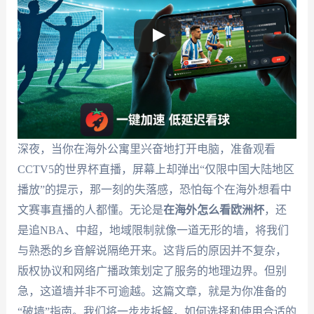
深夜，当你在海外公寓里兴奋地打开电脑，准备观看
CCTV5的世界杯直播，屏幕上却弹出“仅限中国大陆地区
播放”的提示，那一刻的失落感，恐怕每个在海外想看中
文赛事直播的人都懂。无论是
在海外怎么看欧洲杯
，还
是追NBA、中超，地域限制就像一道无形的墙，将我们
与熟悉的乡音解说隔绝开来。这背后的原因并不复杂，
版权协议和网络广播政策划定了服务的地理边界。但别
急，这道墙并非不可逾越。这篇文章，就是为你准备的
“破墙”指南。我们将一步步拆解，如何选择和使用合适的