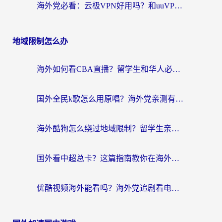
海外党必看：云极VPN好用吗？和uuVPN对比哪个回国效果更好？附真实体验+避坑指南
地域限制怎么办
海外如何看CBA直播？留学生和华人必看的无卡顿观赛指南
国外全民k歌怎么用原唱？海外党亲测有效的回国加速解决方案
海外酷狗怎么绕过地域限制？留学生亲测有效的回国加速器选择指南
国外看中超总卡？这篇指南教你在海外流畅看体育赛事+中文解说（附避坑技巧）
优酷视频海外能看吗？海外党追剧看电影的终极解决方案来了