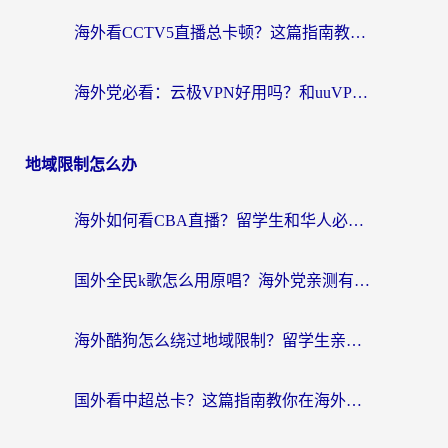
海外看CCTV5直播总卡顿？这篇指南教你选对回国加速器，无缝刷国内资源
海外党必看：云极VPN好用吗？和uuVPN对比哪个回国效果更好？附真实体验+避坑指南
地域限制怎么办
海外如何看CBA直播？留学生和华人必看的无卡顿观赛指南
国外全民k歌怎么用原唱？海外党亲测有效的回国加速解决方案
海外酷狗怎么绕过地域限制？留学生亲测有效的回国加速器选择指南
国外看中超总卡？这篇指南教你在海外流畅看体育赛事+中文解说（附避坑技巧）