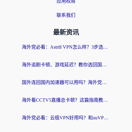
应用权限
联系我们
最新资讯
海外党必看：Astrill VPN怎么样？3步选对回国加速器实现无缝刷剧玩游戏
海外追剧卡顿、游戏延迟？教你选回国加速器，附免费加速器试用一小时福利
国外连回国内加速器可以用吗？海外党亲测实用指南，解决追剧游戏卡顿难题
海外看CCTV5直播总卡顿？这篇指南教你选对回国加速器，无缝刷国内资源
海外党必看：云极VPN好用吗？和uuVPN对比哪个回国效果更好？附真实体验+避坑指南