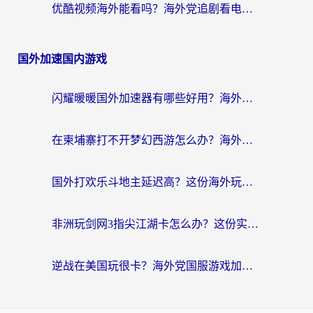
优酷视频海外能看吗？海外党追剧看电影的终极解决方案来了
国外加速国内游戏
闪耀暖暖国外加速器有哪些好用？海外党亲测的国服游戏加速终极指南
在柬埔寨打不开梦幻西游怎么办？海外玩家国服游戏加速终极指南
国外打欢乐斗地主延迟高？这份海外玩家国服游戏加速指南帮你解决卡顿烦恼
非洲玩剑网3指尖江湖卡怎么办？这份实测有效的国服游戏加速指南请收好
逆战在美国玩很卡？海外党国服游戏加速终极指南（附DNF宝可梦加速技巧）