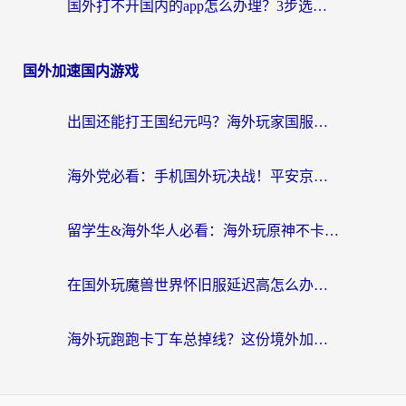
国外打不开国内的app怎么办理？3步选对加速器，刷剧办业务都不愁
国外加速国内游戏
出国还能打王国纪元吗？海外玩家国服游戏畅玩终极指南
海外党必看：手机国外玩决战！平安京加速器推荐——解决延迟卡顿的终极方案
留学生&海外华人必看：海外玩原神不卡顿的秘密——原神加速器选择与使用全攻略
在国外玩魔兽世界怀旧服延迟高怎么办？老玩家亲测有效的加速器选择指南
海外玩跑跑卡丁车总掉线？这份境外加速指南帮你零延迟漂移！