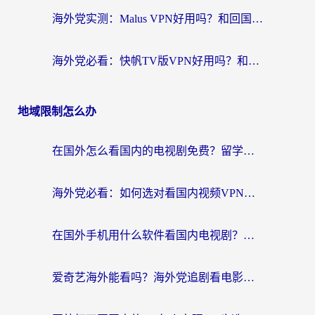
海外党实测：Malus VPN好用吗？和回国VPN对比哪个回国效果更好？附真实体验与加速器推荐
海外党必看：快帆TV版VPN好用吗？和豌豆IP VPN对比哪个回国效果更好？附真实体验与选择指南
地域限制怎么办
在国外怎么看国内的电视剧免费？留学生亲测有效的回国加速器选择指南
海外党必看：如何选对看国内视频VPN，轻松解决12123登录难题？
在国外手机用什么软件看国内电视剧？海外党亲测的实用指南
爱奇艺海外能看吗？海外党追剧看电影的终极回国加速器指南