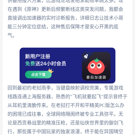
供备用接入方案，比游戏论坛发帖求助效率高太多。现
在遇到《原神》更新后频繁断线这类突发问题，我都会
直接调出加速器的实时诊断报告，详细日志让技术小哥
能三分钟定位症结，这种售后保障才是安心开黑的底
气。
回到最初的老挝雨季，当键盘映射调校完美，专属游戏
线路连通上海服务器，熟悉的"飞机就要起飞"提示音终于
从耳机里清脆传来。在老挝打不开和平精英PC版怎么办
的困境已成往事，全球网络隔阂终被专业工具弥平。无
论是西贡巷战里的精准压枪，还是仙侠世界里的御剑飞
行，那些属于中国玩家的独家浪漫，终于能在异国晴空