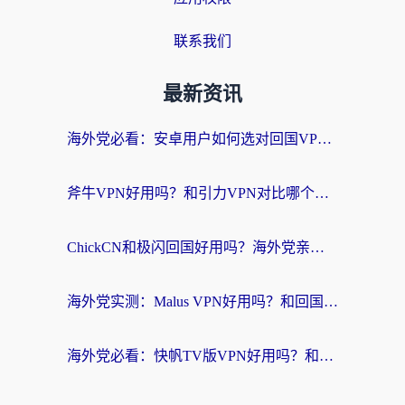
联系我们
最新资讯
海外党必看：安卓用户如何选对回国VPN？从踩坑到无缝访问的全攻略
斧牛VPN好用吗？和引力VPN对比哪个回国效果更好？海外党亲测3款加速器+避坑指南
ChickCN和极闪回国好用吗？海外党亲测3款加速器，教你选对不踩坑
海外党实测：Malus VPN好用吗？和回国VPN对比哪个回国效果更好？附真实体验与加速器推荐
海外党必看：快帆TV版VPN好用吗？和豌豆IP VPN对比哪个回国效果更好？附真实体验与选择指南