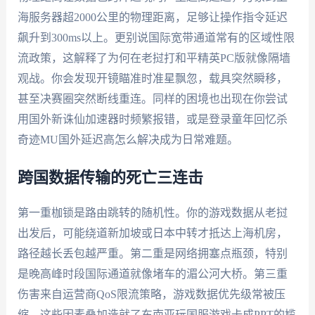
海服务器超2000公里的物理距离，足够让操作指令延迟
飙升到300ms以上。更别说国际宽带通道常有的区域性限
流政策，这解释了为何在老挝打和平精英PC版就像隔墙
观战。你会发现开镜瞄准时准星飘忽，载具突然瞬移，
甚至决赛圈突然断线重连。同样的困境也出现在你尝试
用国外新诛仙加速器时频繁报错，或是登录童年回忆杀
奇迹MU国外延迟高怎么解决成为日常难题。
跨国数据传输的死亡三连击
第一重枷锁是路由跳转的随机性。你的游戏数据从老挝
出发后，可能绕道新加坡或日本中转才抵达上海机房，
路径越长丢包越严重。第二重是网络拥塞点瓶颈，特别
是晚高峰时段国际通道就像堵车的湄公河大桥。第三重
伤害来自运营商QoS限流策略，游戏数据优先级常被压
缩，这些因素叠加造就了东南亚玩国服游戏卡成PPT的尴