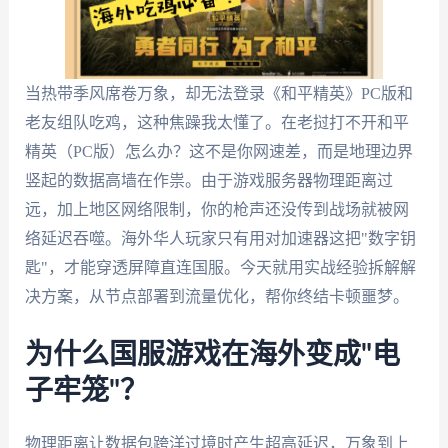
当热带季风席卷万象，却无法登录《和平精英》PC版和
老友组队吃鸡，这种焦躁我太懂了。在老挝打不开和平
精英（PC版）怎么办？这不是你网速差，而是地理边界
竖起的数据高墙在作祟。由于游戏服务器物理距离过
远，加上地区网络限制，你的枪声还没传到战场就被网
络延迟吞噬。海外华人玩家只有用对加速器这把"数字钥
匙"，才能穿透屏障直连国服。今天就用实战经验拆解解
决方案，从节点部署到流量优化，帮你终结卡顿噩梦。
为什么国服游戏在海外变成"电
子牢笼"？
物理距离让数据包跨洋过境时产生超高延迟，万象到上