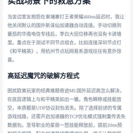
实战场景下的救急方案
当金边室友抱怨在柬埔寨打王者荣耀460ms延迟时，我让
他关闭默认的国外新诛仙加速器自动连接。手动切换到
番茄的华南电信专线后，李白大招位移再也没有卡进墙
里。重点在于测试不同节点组合，比如连接深圳节点打
《和平精英》，用杭州节点玩网易系游戏往往有意外惊
喜。
高延迟魔咒的破解方程式
困扰欧美玩家的经典难题奇迹MU国外延迟高怎么解决，
在底层逻辑上与和平精英如出一辙。角色瞬移或技能放
空，本质都是UDP协议封包丢失。除了选择前述的专属
游戏线路，还需开启加速器的TCP优化模式强制重传丢失
数据包。圣导职业的星辰一怒技能释放前，提前20ms预