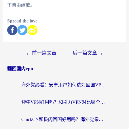
下自由绽放。
Spread the love
←
前一篇文章
后一篇文章
→
翻回国内vpn
海外党必看：安卓用户如何选对回国VPN？从踩坑到无缝访问的全攻略
斧牛VPN好用吗？和引力VPN对比哪个回国效果更好？海外党亲测3款加速器+避坑指南
ChickCN和极闪回国好用吗？海外党亲测3款加速器，教你选对不踩坑