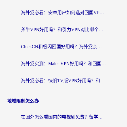
海外党必看：安卓用户如何选对回国VPN？从踩坑到无缝访问的全攻略
斧牛VPN好用吗？和引力VPN对比哪个回国效果更好？海外党亲测3款加速器+避坑指南
ChickCN和极闪回国好用吗？海外党亲测3款加速器，教你选对不踩坑
海外党实测：Malus VPN好用吗？和回国VPN对比哪个回国效果更好？附真实体验与加速器推荐
海外党必看：快帆TV版VPN好用吗？和豌豆IP VPN对比哪个回国效果更好？附真实体验与选择指南
地域限制怎么办
在国外怎么看国内的电视剧免费？留学生亲测有效的回国加速器选择指南