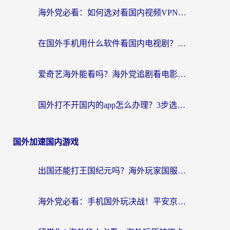
海外党必看：如何选对看国内视频VPN，轻松解决12123登录难题？
在国外手机用什么软件看国内电视剧？海外党亲测的实用指南
爱奇艺海外能看吗？海外党追剧看电影的终极回国加速器指南
国外打不开国内的app怎么办理？3步选对加速器，刷剧办业务都不愁
国外加速国内游戏
出国还能打王国纪元吗？海外玩家国服游戏畅玩终极指南
海外党必看：手机国外玩决战！平安京加速器推荐——解决延迟卡顿的终极方案