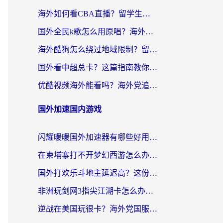
海外如何看CBA直播？留学生和华人必看的无卡顿观赛指南
国外全民k歌怎么用原唱？海外党亲测有效的回国加速解决方案
海外酷狗怎么绕过地域限制？留学生亲测有效的回国加速器选择指南
国外看中超总卡？这篇指南教你在海外流畅看体育赛事+中文解说（附避坑技巧）
优酷视频海外能看吗？海外党追剧看电影的终极解决方案来了
国外加速国内游戏
闪耀暖暖国外加速器有哪些好用？海外党亲测的国服游戏加速终极指南
在柬埔寨打不开梦幻西游怎么办？海外玩家国服游戏加速终极指南
国外打欢乐斗地主延迟高？这份海外玩家国服游戏加速指南帮你解决卡顿烦恼
非洲玩剑网3指尖江湖卡怎么办？这份实测有效的国服游戏加速指南请收好
逆战在美国玩很卡？海外党国服游戏加速终极指南（附DNF宝可梦加速技巧）