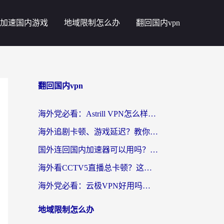
加速国内游戏
地域限制怎么办
翻回国内vpn
翻回国内vpn
海外党必看：Astrill VPN怎么样？3步选对回国加速器实现无缝刷剧玩游戏
海外追剧卡顿、游戏延迟？教你选回国加速器，附免费加速器试用一小时福利
国外连回国内加速器可以用吗？海外党亲测实用指南，解决追剧游戏卡顿难题
海外看CCTV5直播总卡顿？这篇指南教你选对回国加速器，无缝刷国内资源
海外党必看：云极VPN好用吗？和uuVPN对比哪个回国效果更好？附真实体验+避坑指南
地域限制怎么办