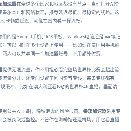
茄加速器
在全球多个国家和地区都设有节点，当你打开APP
亚墨尔本）和网络状况，推荐延迟最低、最稳定的线路。这
出现卡顿或延迟，就像在国内看一样流畅。
Android手机、iOS平板、Windows电脑还是mac笔记
账号可以同时在多个设备上使用——比如你在泰国用手机刷
，两人可以共享同一个加速器账号，不用额外付费。
器
提供无限流量，你不用担心看完整场世界杯比赛会超出流
戏流量分开，还专门设置了回国影音专线，每条专线都有
出现缓冲。比如在澳大利亚看B站的世界杯4K直播，画面清
。
用公共Wi-Fi时，隐私泄露的风险很高。
番茄加速器
采用专
不会被窃取或监控。不管你在咖啡馆还是机场，用它看直播