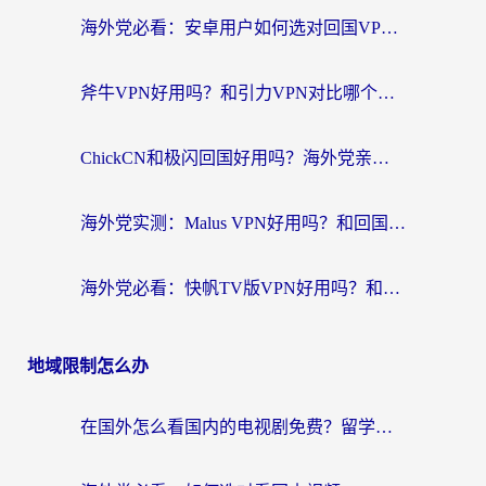
海外党必看：安卓用户如何选对回国VPN？从踩坑到无缝访问的全攻略
斧牛VPN好用吗？和引力VPN对比哪个回国效果更好？海外党亲测3款加速器+避坑指南
ChickCN和极闪回国好用吗？海外党亲测3款加速器，教你选对不踩坑
海外党实测：Malus VPN好用吗？和回国VPN对比哪个回国效果更好？附真实体验与加速器推荐
海外党必看：快帆TV版VPN好用吗？和豌豆IP VPN对比哪个回国效果更好？附真实体验与选择指南
地域限制怎么办
在国外怎么看国内的电视剧免费？留学生亲测有效的回国加速器选择指南