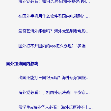
海外党必看：如何选对看国内视频VPN，轻松解决12123登录难题？
在国外手机用什么软件看国内电视剧？海外党亲测的实用指南
爱奇艺海外能看吗？海外党追剧看电影的终极回国加速器指南
国外打不开国内的app怎么办理？3步选对加速器，刷剧办业务都不愁
国外加速国内游戏
出国还能打王国纪元吗？海外玩家国服游戏畅玩终极指南
海外党必看：手机国外玩决战！平安京加速器推荐——解决延迟卡顿的终极方案
留学生&海外华人必看：海外玩原神不卡顿的秘密——原神加速器选择与使用全攻略