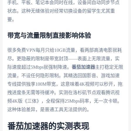
手机、平板、笔记本会同时在线，设备间自动同步节点
状态。这种无缝体验对经常切换设备的留学生尤其重
要。
带宽与流量限制直接影响体验
很多免费VPN每月只给10GB流量，看两部高清电影就耗
尽。更隐蔽的限制是带宽封顶——表面上无限流量，实
际速度超过5Mbps就强制降速。
番茄加速器
主打稳定无限
流量，不设任何隐形限制。其精选回国影音、游戏加速
专线提供独享100M带宽，这意味着4K视频可以秒开，拖
拽进度条无需等待缓冲。实测在洛杉矶节点观看腾讯视
频4K版《三体》，全程保持25Mbps码率，无一次卡顿。
这种体验差异，是普通工具无法提供的。
番茄加速器的实测表现