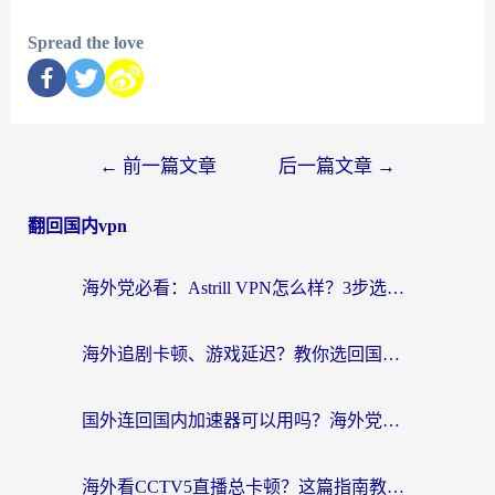
Spread the love
←
前一篇文章
后一篇文章
→
翻回国内vpn
海外党必看：Astrill VPN怎么样？3步选对回国加速器实现无缝刷剧玩游戏
海外追剧卡顿、游戏延迟？教你选回国加速器，附免费加速器试用一小时福利
国外连回国内加速器可以用吗？海外党亲测实用指南，解决追剧游戏卡顿难题
海外看CCTV5直播总卡顿？这篇指南教你选对回国加速器，无缝刷国内资源