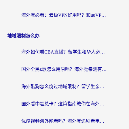
海外党必看：云极VPN好用吗？和uuVPN对比哪个回国效果更好？附真实体验+避坑指南
地域限制怎么办
海外如何看CBA直播？留学生和华人必看的无卡顿观赛指南
国外全民k歌怎么用原唱？海外党亲测有效的回国加速解决方案
海外酷狗怎么绕过地域限制？留学生亲测有效的回国加速器选择指南
国外看中超总卡？这篇指南教你在海外流畅看体育赛事+中文解说（附避坑技巧）
优酷视频海外能看吗？海外党追剧看电影的终极解决方案来了