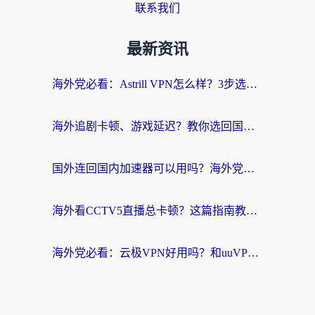
联系我们
最新资讯
海外党必看：Astrill VPN怎么样？3步选对回国加速器实现无缝刷剧玩游戏
海外追剧卡顿、游戏延迟？教你选回国加速器，附免费加速器试用一小时福利
国外连回国内加速器可以用吗？海外党亲测实用指南，解决追剧游戏卡顿难题
海外看CCTV5直播总卡顿？这篇指南教你选对回国加速器，无缝刷国内资源
海外党必看：云极VPN好用吗？和uuVPN对比哪个回国效果更好？附真实体验+避坑指南