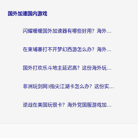
国外加速国内游戏
闪耀暖暖国外加速器有哪些好用？海外党亲测的国服游戏加速终极指南
在柬埔寨打不开梦幻西游怎么办？海外玩家国服游戏加速终极指南
国外打欢乐斗地主延迟高？这份海外玩家国服游戏加速指南帮你解决卡顿烦恼
非洲玩剑网3指尖江湖卡怎么办？这份实测有效的国服游戏加速指南请收好
逆战在美国玩很卡？海外党国服游戏加速终极指南（附DNF宝可梦加速技巧）