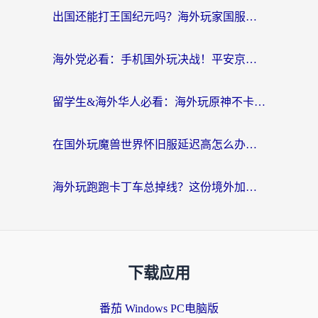
出国还能打王国纪元吗？海外玩家国服游戏畅玩终极指南
海外党必看：手机国外玩决战！平安京加速器推荐——解决延迟卡顿的终极方案
留学生&海外华人必看：海外玩原神不卡顿的秘密——原神加速器选择与使用全攻略
在国外玩魔兽世界怀旧服延迟高怎么办？老玩家亲测有效的加速器选择指南
海外玩跑跑卡丁车总掉线？这份境外加速指南帮你零延迟漂移！
下载应用
番茄 Windows PC电脑版