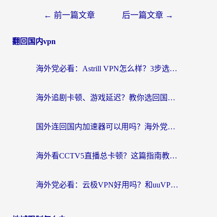
←
前一篇文章
后一篇文章
→
翻回国内vpn
海外党必看：Astrill VPN怎么样？3步选对回国加速器实现无缝刷剧玩游戏
海外追剧卡顿、游戏延迟？教你选回国加速器，附免费加速器试用一小时福利
国外连回国内加速器可以用吗？海外党亲测实用指南，解决追剧游戏卡顿难题
海外看CCTV5直播总卡顿？这篇指南教你选对回国加速器，无缝刷国内资源
海外党必看：云极VPN好用吗？和uuVPN对比哪个回国效果更好？附真实体验+避坑指南