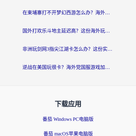
在柬埔寨打不开梦幻西游怎么办？海外玩家国服游戏加速终极指南
国外打欢乐斗地主延迟高？这份海外玩家国服游戏加速指南帮你解决卡顿烦恼
非洲玩剑网3指尖江湖卡怎么办？这份实测有效的国服游戏加速指南请收好
逆战在美国玩很卡？海外党国服游戏加速终极指南（附DNF宝可梦加速技巧）
下载应用
番茄 Windows PC电脑版
番茄 macOS苹果电脑版