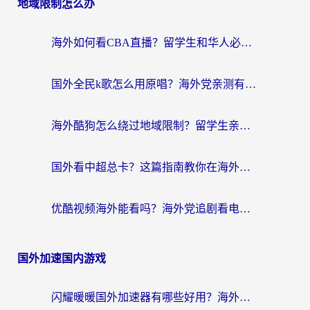
地域限制怎么办
海外如何看CBA直播？留学生和华人必看的无卡顿观赛指南
国外全民k歌怎么用原唱？海外党亲测有效的回国加速解决方案
海外酷狗怎么绕过地域限制？留学生亲测有效的回国加速器选择指南
国外看中超总卡？这篇指南教你在海外流畅看体育赛事+中文解说（附避坑技巧）
优酷视频海外能看吗？海外党追剧看电影的终极解决方案来了
国外加速国内游戏
闪耀暖暖国外加速器有哪些好用？海外党亲测的国服游戏加速终极指南