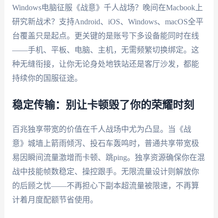
Windows电脑征服《战意》千人战场？晚间在Macbook上
研究新战术？支持Android、iOS、Windows、macOS全平
台覆盖只是起点。更关键的是账号下多设备能同时在线
——手机、平板、电脑、主机，无需频繁切换绑定。这
种无缝衔接，让你无论身处地铁站还是客厅沙发，都能
持续你的国服征途。
稳定传输：别让卡顿毁了你的荣耀时刻
百兆独享带宽的价值在千人战场中尤为凸显。当《战
意》城墙上箭雨倾泻、投石车轰鸣时，普通共享带宽极
易因瞬间流量激增而卡顿、跳ping。独享资源确保你在混
战中技能帧数稳定、操控跟手。无限流量设计则解放你
的后顾之忧——不再担心下副本超流量被限速，不再算
计着月度配额节省使用。