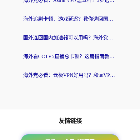
海外党必看：Astrill VPN怎么样？3步选对回国加速器实现无缝刷剧玩游戏
海外追剧卡顿、游戏延迟？教你选回国加速器，附免费加速器试用一小时福利
国外连回国内加速器可以用吗？海外党亲测实用指南，解决追剧游戏卡顿难题
海外看CCTV5直播总卡顿？这篇指南教你选对回国加速器，无缝刷国内资源
海外党必看：云极VPN好用吗？和uuVPN对比哪个回国效果更好？附真实体验+避坑指南
友情链接
番茄加速器