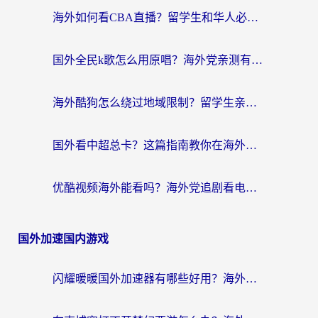
海外如何看CBA直播？留学生和华人必看的无卡顿观赛指南
国外全民k歌怎么用原唱？海外党亲测有效的回国加速解决方案
海外酷狗怎么绕过地域限制？留学生亲测有效的回国加速器选择指南
国外看中超总卡？这篇指南教你在海外流畅看体育赛事+中文解说（附避坑技巧）
优酷视频海外能看吗？海外党追剧看电影的终极解决方案来了
国外加速国内游戏
闪耀暖暖国外加速器有哪些好用？海外党亲测的国服游戏加速终极指南