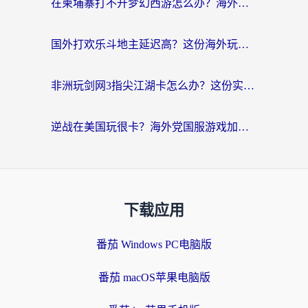
在柬埔寨打不开梦幻西游怎么办？海外玩家国服游戏加速终极指南
国外打欢乐斗地主延迟高？这份海外玩家国服游戏加速指南帮你解决卡顿烦恼
非洲玩剑网3指尖江湖卡怎么办？这份实测有效的国服游戏加速指南请收好
逆战在美国玩很卡？海外党国服游戏加速终极指南（附DNF宝可梦加速技巧）
下载应用
番茄 Windows PC电脑版
番茄 macOS苹果电脑版