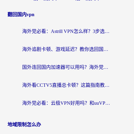
翻回国内vpn
海外党必看：Astrill VPN怎么样？3步选对回国加速器实现无缝刷剧玩游戏
海外追剧卡顿、游戏延迟？教你选回国加速器，附免费加速器试用一小时福利
国外连回国内加速器可以用吗？海外党亲测实用指南，解决追剧游戏卡顿难题
海外看CCTV5直播总卡顿？这篇指南教你选对回国加速器，无缝刷国内资源
海外党必看：云极VPN好用吗？和uuVPN对比哪个回国效果更好？附真实体验+避坑指南
地域限制怎么办