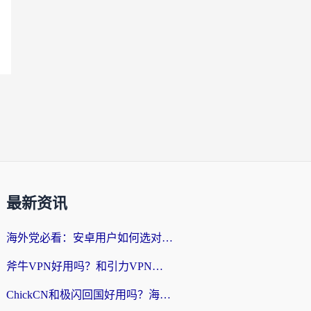
最新资讯
海外党必看：安卓用户如何选对回国VPN？从踩坑到无缝访问的全攻略
斧牛VPN好用吗？和引力VPN对比哪个回国效果更好？海外党亲测3款加速器+避坑指南
ChickCN和极闪回国好用吗？海外党亲测3款加速器，教你选对不踩坑