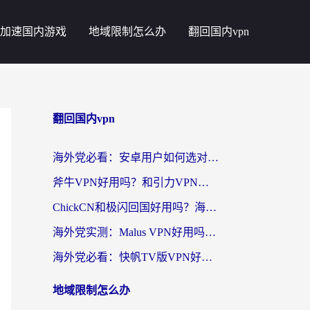
加速国内游戏
地域限制怎么办
翻回国内vpn
翻回国内vpn
海外党必看：安卓用户如何选对回国VPN？从踩坑到无缝访问的全攻略
斧牛VPN好用吗？和引力VPN对比哪个回国效果更好？海外党亲测3款加速器+避坑指南
ChickCN和极闪回国好用吗？海外党亲测3款加速器，教你选对不踩坑
海外党实测：Malus VPN好用吗？和回国VPN对比哪个回国效果更好？附真实体验与加速器推荐
海外党必看：快帆TV版VPN好用吗？和豌豆IP VPN对比哪个回国效果更好？附真实体验与选择指南
地域限制怎么办