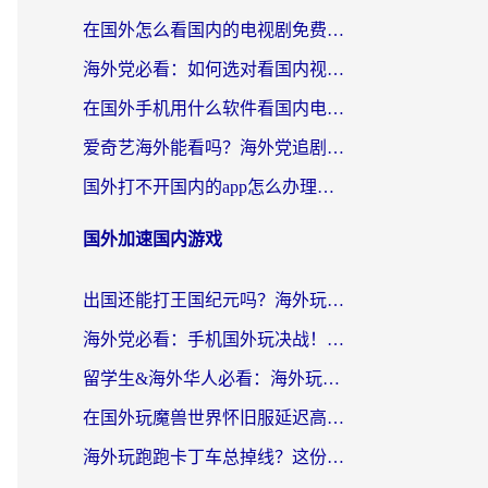
在国外怎么看国内的电视剧免费？留学生亲测有效的回国加速器选择指南
海外党必看：如何选对看国内视频VPN，轻松解决12123登录难题？
在国外手机用什么软件看国内电视剧？海外党亲测的实用指南
爱奇艺海外能看吗？海外党追剧看电影的终极回国加速器指南
国外打不开国内的app怎么办理？3步选对加速器，刷剧办业务都不愁
国外加速国内游戏
出国还能打王国纪元吗？海外玩家国服游戏畅玩终极指南
海外党必看：手机国外玩决战！平安京加速器推荐——解决延迟卡顿的终极方案
留学生&海外华人必看：海外玩原神不卡顿的秘密——原神加速器选择与使用全攻略
在国外玩魔兽世界怀旧服延迟高怎么办？老玩家亲测有效的加速器选择指南
海外玩跑跑卡丁车总掉线？这份境外加速指南帮你零延迟漂移！