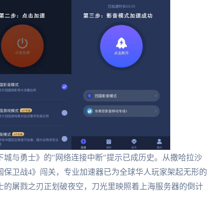
城与勇士》的"网络连接中断"提示已成历史。从撒哈拉沙
国保卫战4》闯关，专业加速器已为全球华人玩家架起无形的
士的屠戮之刃正划破夜空，刀光里映照着上海服务器的倒计