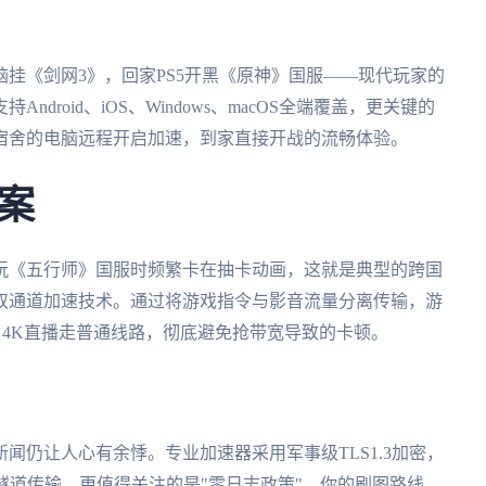
挂《剑网3》，回家PS5开黑《原神》国服——现代玩家的
roid、iOS、Windows、macOS全端覆盖，更关键的
宿舍的电脑远程开启加速，到家直接开战的流畅体验。
案
玩《五行师》国服时频繁卡在抽卡动画，这就是典型的跨国
双通道加速技术。通过将游戏指令与影音流量分离传输，游
，4K直播走普通线路，彻底避免抢带宽导致的卡顿。
闻仍让人心有余悸。专业加速器采用军事级TLS1.3加密，
隧道传输。更值得关注的是"零日志政策"，你的刷图路线、