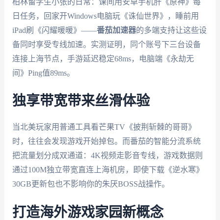
柏林留学生小张的日常：课间用安卓手机肝《原神》每
日任务，回家开Windows电脑玩《诛仙世界》，睡前用
iPad刷《闪耀暖暖》——
番茄加速器
的多端支持让这些设
备同时享受专线加速。实测证明，同个账号下三台设备
连接上海节点，手游延迟稳定68ms，电脑端《永劫无
间》Ping值89ms。
独享带宽带来丝滑体验
当北美玩家用普通工具看芒果TV《披荆斩棘的哥哥》
时，往往会发现游戏开始掉包。而番茄的智能分流系统
把流量划分成双通道：4K视频走影音专线，游戏数据则
通过100M独立带宽直连上海机房，即使下载《逆水寒》
30GB更新包也不影响你的朱厌BOSS战操作。
打造海外游戏家园新概念