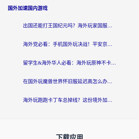
国外加速国内游戏
出国还能打王国纪元吗？海外玩家国服游戏畅玩终极指南
海外党必看：手机国外玩决战！平安京加速器推荐——解决延迟卡顿的终极方案
留学生&海外华人必看：海外玩原神不卡顿的秘密——原神加速器选择与使用全攻略
在国外玩魔兽世界怀旧服延迟高怎么办？老玩家亲测有效的加速器选择指南
海外玩跑跑卡丁车总掉线？这份境外加速指南帮你零延迟漂移！
下载应用