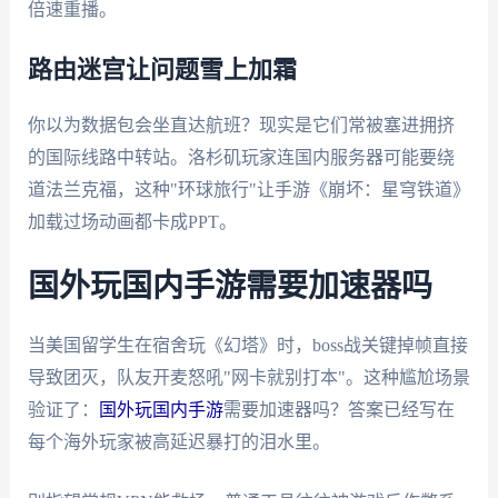
倍速重播。
路由迷宫让问题雪上加霜
你以为数据包会坐直达航班？现实是它们常被塞进拥挤
的国际线路中转站。洛杉矶玩家连国内服务器可能要绕
道法兰克福，这种"环球旅行"让手游《崩坏：星穹铁道》
加载过场动画都卡成PPT。
国外玩国内手游需要加速器吗
当美国留学生在宿舍玩《幻塔》时，boss战关键掉帧直接
导致团灭，队友开麦怒吼"网卡就别打本"。这种尴尬场景
验证了：
国外玩国内手游
需要加速器吗？答案已经写在
每个海外玩家被高延迟暴打的泪水里。