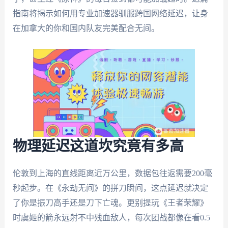
指南将揭示如何用专业加速器驯服跨国网络延迟，让身
在加拿大的你和国内队友完美配合无间。
物理延迟这道坎究竟有多高
伦敦到上海的直线距离近万公里，数据包往返需要200毫
秒起步。在《永劫无间》的拼刀瞬间，这点延迟就决定
了你是振刀高手还是刀下亡魂。更别提玩《王者荣耀》
时虞姬的箭永远射不中残血敌人，每次团战都像在看0.5