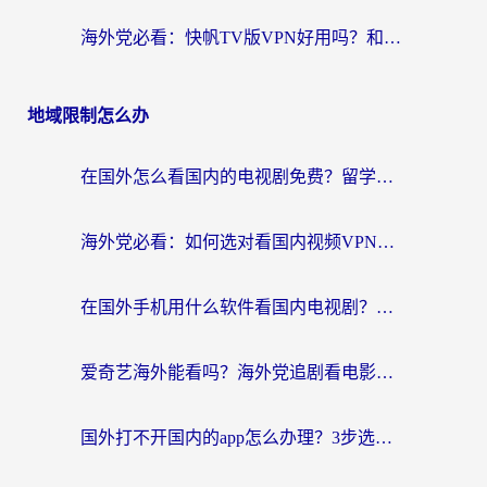
海外党必看：快帆TV版VPN好用吗？和豌豆IP VPN对比哪个回国效果更好？附真实体验与选择指南
地域限制怎么办
在国外怎么看国内的电视剧免费？留学生亲测有效的回国加速器选择指南
海外党必看：如何选对看国内视频VPN，轻松解决12123登录难题？
在国外手机用什么软件看国内电视剧？海外党亲测的实用指南
爱奇艺海外能看吗？海外党追剧看电影的终极回国加速器指南
国外打不开国内的app怎么办理？3步选对加速器，刷剧办业务都不愁