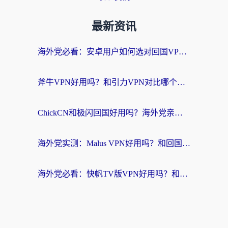
最新资讯
海外党必看：安卓用户如何选对回国VPN？从踩坑到无缝访问的全攻略
斧牛VPN好用吗？和引力VPN对比哪个回国效果更好？海外党亲测3款加速器+避坑指南
ChickCN和极闪回国好用吗？海外党亲测3款加速器，教你选对不踩坑
海外党实测：Malus VPN好用吗？和回国VPN对比哪个回国效果更好？附真实体验与加速器推荐
海外党必看：快帆TV版VPN好用吗？和豌豆IP VPN对比哪个回国效果更好？附真实体验与选择指南