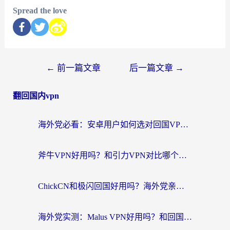
Spread the love
←
前一篇文章
后一篇文章
→
翻回国内vpn
海外党必看：安卓用户如何选对回国VPN？从踩坑到无缝访问的全攻略
斧牛VPN好用吗？和引力VPN对比哪个回国效果更好？海外党亲测3款加速器+避坑指南
ChickCN和极闪回国好用吗？海外党亲测3款加速器，教你选对不踩坑
海外党实测：Malus VPN好用吗？和回国VPN对比哪个回国效果更好？附真实体验与加速器推荐