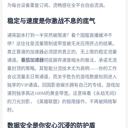
为每台设备重复订阅，流畅感在全平台自由流淌。
稳定与速度是你激战不息的底气
通宵副本打到一半突然被限速？看个国服直播缓冲不
停？这往往是流量限制或带宽被无关应用挤占的结果。
真正靠谱的加速器必须提供真正的、无上限的稳定流量
通道。
番茄加速器
彻底摒弃速度缩水的做法，承诺无流
量封顶的策略。其智能分流技术尤为高明——你的工作
会议流量走日常通道，而关乎胜负的游戏数据包则进入
独享的VIP通道。回国影音娱乐拥有自己的专线，游戏加
速则独享高达100M的黄金带宽。这意味着《永劫无间》
的刀光剑影，《英雄联盟》的极限操作，不再被网络掣
肘。
数据安全是你安心沉浸的防护盾