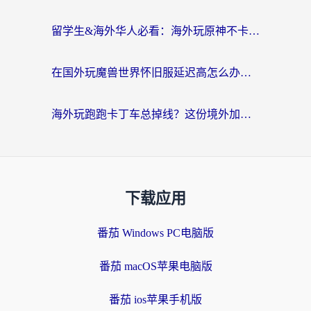
留学生&海外华人必看：海外玩原神不卡顿的秘密——原神加速器选择与使用全攻略
在国外玩魔兽世界怀旧服延迟高怎么办？老玩家亲测有效的加速器选择指南
海外玩跑跑卡丁车总掉线？这份境外加速指南帮你零延迟漂移！
下载应用
番茄 Windows PC电脑版
番茄 macOS苹果电脑版
番茄 ios苹果手机版