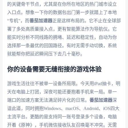
的关键骨干节点，尤其是在你所在地区的热门城市设立
入口点。想象一下你的数据包出门第一步就踏上了本地
“专机”，而
番茄加速器
正是这样布局的。它不止在全球部
署了多处高质量接入点，更有智能算法作为导航仪。它
能实时分析不同线路的拥堵、延迟和稳定性，自动为你
选择那一条最优的回国路径。有时无需手动切换，系统
就能帮你把延迟瞬间压下去几十毫秒。
你的设备需要无缝衔接的游戏体验
游戏生活往往不被单一设备所局限。今天用iPad抽卡，明
天在电脑上打团，深夜可能还要抱着手机来一局。单一
端口的加速方案无法满足碎片化的日常。
番茄加速器
深
谙此道，同时拥抱Windows、macOS、Android、iOS四大
主流平台。更酷的是支持同一账号登录多个设备，电脑
开着《原神》，手机微信接收队友召唤毫不冲突。无需