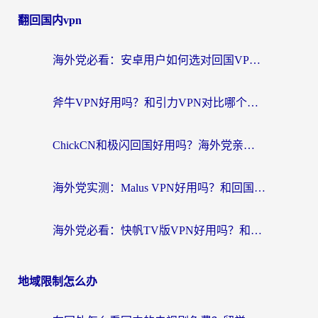
翻回国内vpn
海外党必看：安卓用户如何选对回国VPN？从踩坑到无缝访问的全攻略
斧牛VPN好用吗？和引力VPN对比哪个回国效果更好？海外党亲测3款加速器+避坑指南
ChickCN和极闪回国好用吗？海外党亲测3款加速器，教你选对不踩坑
海外党实测：Malus VPN好用吗？和回国VPN对比哪个回国效果更好？附真实体验与加速器推荐
海外党必看：快帆TV版VPN好用吗？和豌豆IP VPN对比哪个回国效果更好？附真实体验与选择指南
地域限制怎么办