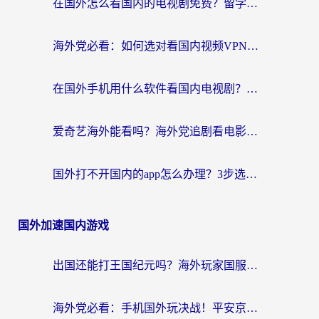
在国外怎么看国内的电视剧免费？留学生亲测有效的回国加速器选择指南
海外党必看：如何选对看国内视频VPN，轻松解决12123登录难题？
在国外手机用什么软件看国内电视剧？海外党亲测的实用指南
爱奇艺海外能看吗？海外党追剧看电影的终极回国加速器指南
国外打不开国内的app怎么办理？3步选对加速器，刷剧办业务都不愁
国外加速国内游戏
出国还能打王国纪元吗？海外玩家国服游戏畅玩终极指南
海外党必看：手机国外玩决战！平安京加速器推荐——解决延迟卡顿的终极方案