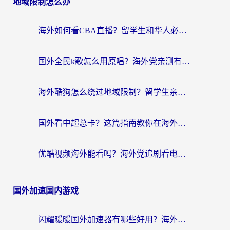
地域限制怎么办
海外如何看CBA直播？留学生和华人必看的无卡顿观赛指南
国外全民k歌怎么用原唱？海外党亲测有效的回国加速解决方案
海外酷狗怎么绕过地域限制？留学生亲测有效的回国加速器选择指南
国外看中超总卡？这篇指南教你在海外流畅看体育赛事+中文解说（附避坑技巧）
优酷视频海外能看吗？海外党追剧看电影的终极解决方案来了
国外加速国内游戏
闪耀暖暖国外加速器有哪些好用？海外党亲测的国服游戏加速终极指南