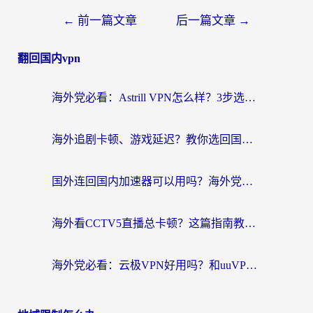
←
前一篇文章
后一篇文章
→
翻回国内vpn
海外党必看：Astrill VPN怎么样？3步选对回国加速器实现无缝刷剧玩游戏
海外追剧卡顿、游戏延迟？教你选回国加速器，附免费加速器试用一小时福利
国外连回国内加速器可以用吗？海外党亲测实用指南，解决追剧游戏卡顿难题
海外看CCTV5直播总卡顿？这篇指南教你选对回国加速器，无缝刷国内资源
海外党必看：云极VPN好用吗？和uuVPN对比哪个回国效果更好？附真实体验+避坑指南