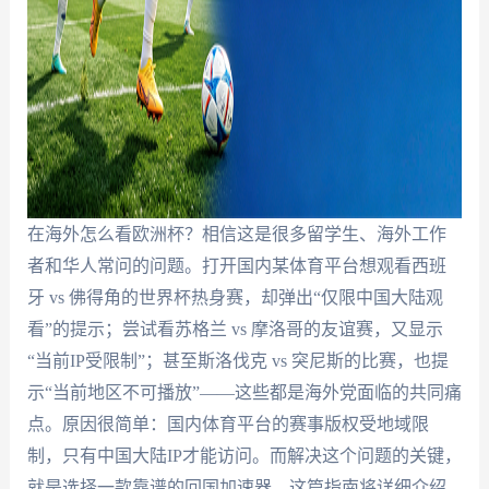
在海外怎么看欧洲杯？相信这是很多留学生、海外工作
者和华人常问的问题。打开国内某体育平台想观看西班
牙 vs 佛得角的世界杯热身赛，却弹出“仅限中国大陆观
看”的提示；尝试看苏格兰 vs 摩洛哥的友谊赛，又显示
“当前IP受限制”；甚至斯洛伐克 vs 突尼斯的比赛，也提
示“当前地区不可播放”——这些都是海外党面临的共同痛
点。原因很简单：国内体育平台的赛事版权受地域限
制，只有中国大陆IP才能访问。而解决这个问题的关键，
就是选择一款靠谱的回国加速器。这篇指南将详细介绍