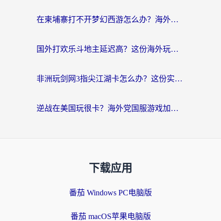
在柬埔寨打不开梦幻西游怎么办？海外玩家国服游戏加速终极指南
国外打欢乐斗地主延迟高？这份海外玩家国服游戏加速指南帮你解决卡顿烦恼
非洲玩剑网3指尖江湖卡怎么办？这份实测有效的国服游戏加速指南请收好
逆战在美国玩很卡？海外党国服游戏加速终极指南（附DNF宝可梦加速技巧）
下载应用
番茄 Windows PC电脑版
番茄 macOS苹果电脑版