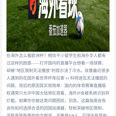
在海外怎么看欧洲杯？相信不少留学生和海外华人都有
过这样的困惑——打开国内的直播平台想看一场球赛，
却被“地区限制无法播放”的提示浇了冷水。就像最近很多
人遇到的在国外看世界杯库拉索 vs 科特迪瓦无法播放的
问题，背后的原因其实很简单：国内的体育赛事直播版
权通常只允许中国大陆地区观看，海外IP会被系统识别并
拦截。如果你也被这类问题困扰，别急，这篇指南会告
诉你如何选择合适的回国加速器，轻松突破地区限制，
还能享受熟悉的中文解说，不管是NBA、足球还是其他