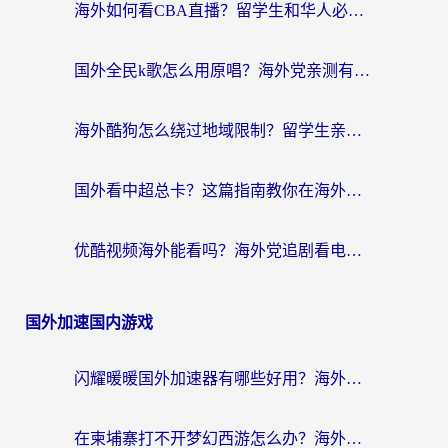
海外如何看CBA直播？留学生和华人必看的无卡顿观赛指南
国外全民k歌怎么用原唱？海外党亲测有效的回国加速解决方案
海外酷狗怎么绕过地域限制？留学生亲测有效的回国加速器选择指南
国外看中超总卡？这篇指南教你在海外流畅看体育赛事+中文解说（附避坑技巧）
优酷视频海外能看吗？海外党追剧看电影的终极解决方案来了
国外加速国内游戏
闪耀暖暖国外加速器有哪些好用？海外党亲测的国服游戏加速终极指南
在柬埔寨打不开梦幻西游怎么办？海外玩家国服游戏加速终极指南