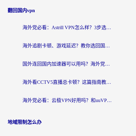
翻回国内vpn
海外党必看：Astrill VPN怎么样？3步选对回国加速器实现无缝刷剧玩游戏
海外追剧卡顿、游戏延迟？教你选回国加速器，附免费加速器试用一小时福利
国外连回国内加速器可以用吗？海外党亲测实用指南，解决追剧游戏卡顿难题
海外看CCTV5直播总卡顿？这篇指南教你选对回国加速器，无缝刷国内资源
海外党必看：云极VPN好用吗？和uuVPN对比哪个回国效果更好？附真实体验+避坑指南
地域限制怎么办