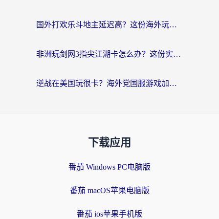
国外打欢乐斗地主延迟高？这份海外玩家国服游戏加速指南帮你解决卡顿烦恼
非洲玩剑网3指尖江湖卡怎么办？这份实测有效的国服游戏加速指南请收好
逆战在美国玩很卡？海外党国服游戏加速终极指南（附DNF宝可梦加速技巧）
下载应用
番茄 Windows PC电脑版
番茄 macOS苹果电脑版
番茄 ios苹果手机版