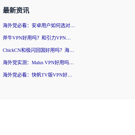
最新资讯
海外党必看：安卓用户如何选对回国VPN？从踩坑到无缝访问的全攻略
斧牛VPN好用吗？和引力VPN对比哪个回国效果更好？海外党亲测3款加速器+避坑指南
ChickCN和极闪回国好用吗？海外党亲测3款加速器，教你选对不踩坑
海外党实测：Malus VPN好用吗？和回国VPN对比哪个回国效果更好？附真实体验与加速器推荐
海外党必看：快帆TV版VPN好用吗？和豌豆IP VPN对比哪个回国效果更好？附真实体验与选择指南