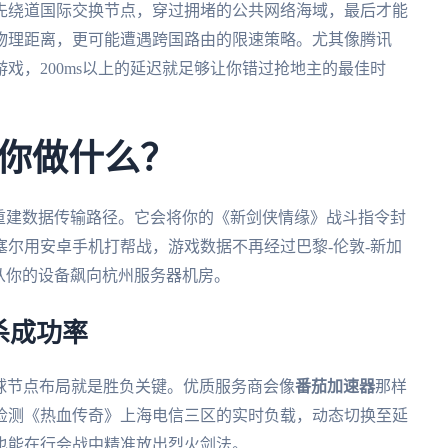
先绕道国际交换节点，穿过拥堵的公共网络海域，最后才能
物理距离，更可能遭遇跨国路由的限速策略。尤其像腾讯
戏，200ms以上的延迟就足够让你错过抢地主的最佳时
你做什么？
重建数据传输路径。它会将你的《新剑侠情缘》战斗指令封
尔用安卓手机打帮战，游戏数据不再经过巴黎-伦敦-新加
从你的设备飙向杭州服务器机房。
杀成功率
全球节点布局就是胜负关键。优质服务商会像
番茄加速器
那样
检测《热血传奇》上海电信三区的实时负载，动态切换至延
也能在行会战中精准放出烈火剑法。