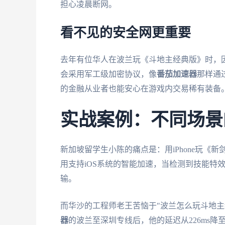
担心凌晨断网。
看不见的安全网更重要
去年有位华人在波兰玩《斗地主经典版》时，
会采用军工级加密协议，像
番茄加速器
那样通过
的金融从业者也能安心在游戏内交易稀有装备
实战案例：不同场景
新加坡留学生小陈的痛点是：用iPhone玩
用支持iOS系统的智能加速，当检测到技能特
输。
而华沙的工程师老王苦恼于"波兰怎么玩斗地主
器
的波兰至深圳专线后，他的延迟从226ms降