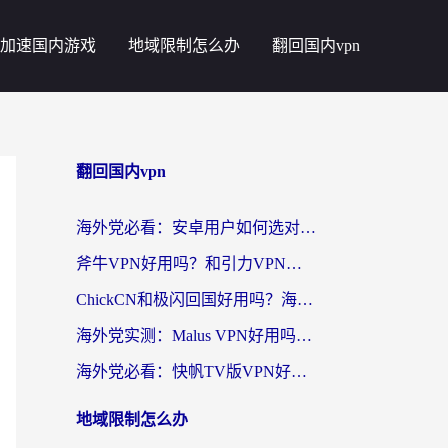
加速国内游戏
地域限制怎么办
翻回国内vpn
翻回国内vpn
海外党必看：安卓用户如何选对回国VPN？从踩坑到无缝访问的全攻略
斧牛VPN好用吗？和引力VPN对比哪个回国效果更好？海外党亲测3款加速器+避坑指南
ChickCN和极闪回国好用吗？海外党亲测3款加速器，教你选对不踩坑
海外党实测：Malus VPN好用吗？和回国VPN对比哪个回国效果更好？附真实体验与加速器推荐
海外党必看：快帆TV版VPN好用吗？和豌豆IP VPN对比哪个回国效果更好？附真实体验与选择指南
地域限制怎么办