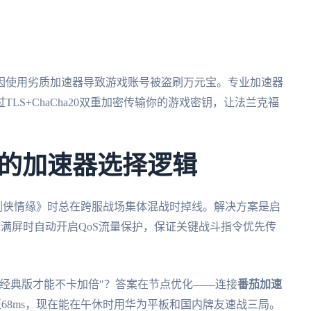
因使用劣质加速器导致游戏账号被盗刷万元宝。专业加速器
TLS+ChaCha20双重加密传输你的游戏密钥，让法兰克福
。
的加速器选择逻辑
《新剑侠情缘》时总在跨服战场集体混战时掉线。解决方案是启
效满屏时自动开启QoS流量保护，保证关键战斗指令优先传
经典版才能不卡加倍"？答案在节点优化——连接
番茄加速
至68ms，现在能在午休时用华为平板和国内牌友速战三局。