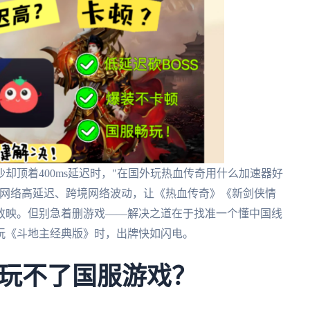
却顶着400ms延迟时，"在国外玩热血传奇用什么加速器好
的网络高延迟、跨境网络波动，让《热血传奇》《新剑侠情
放映。但别急着删游戏——解决之道在于找准一个懂中国线
玩《斗地主经典版》时，出牌快如闪电。
玩不了国服游戏？