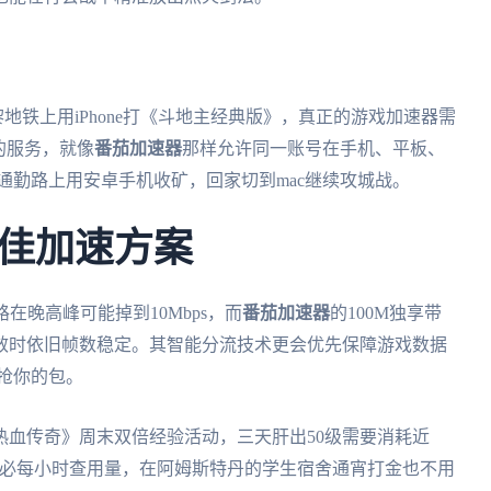
黎地铁上用iPhone打《斗地主经典版》，真正的游戏加速器需
的服务，就像
番茄加速器
那样允许同一账号在手机、平板、
通勤路上用安卓手机收矿，回家切到mac继续攻城战。
佳加速方案
路在晚高峰可能掉到10Mbps，而
番茄加速器
的100M独享带
效时依旧帧数稳定。其智能分流技术更会优先保障游戏数据
抢你的包。
热血传奇》周末双倍经验活动，三天肝出50级需要消耗近
不必每小时查用量，在阿姆斯特丹的学生宿舍通宵打金也不用