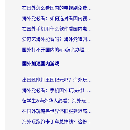
在国外怎么看国内的电视剧免费？留学生亲测有效的回国加速器选择指南
海外党必看：如何选对看国内视频VPN，轻松解决12123登录难题？
在国外手机用什么软件看国内电视剧？海外党亲测的实用指南
爱奇艺海外能看吗？海外党追剧看电影的终极回国加速器指南
国外打不开国内的app怎么办理？3步选对加速器，刷剧办业务都不愁
国外加速国内游戏
出国还能打王国纪元吗？海外玩家国服游戏畅玩终极指南
海外党必看：手机国外玩决战！平安京加速器推荐——解决延迟卡顿的终极方案
留学生&海外华人必看：海外玩原神不卡顿的秘密——原神加速器选择与使用全攻略
在国外玩魔兽世界怀旧服延迟高怎么办？老玩家亲测有效的加速器选择指南
海外玩跑跑卡丁车总掉线？这份境外加速指南帮你零延迟漂移！