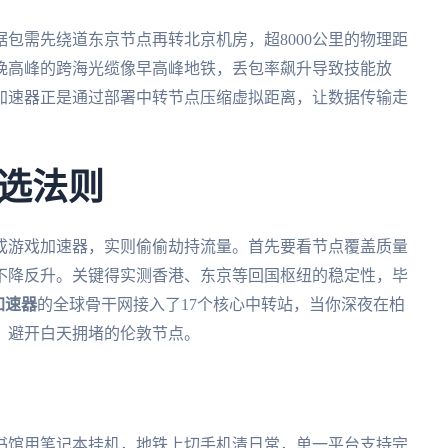
包需先绕道东京节点再转北京机房，超8000公里的物理距
晚高峰的跨海光缆像早高峰地铁，丢包率飙升导致技能放
加速器正是通过部署中转节点压缩虚拟距离，让数据传输走
选法则
成游戏加速器，实则偷偷劫持流量。首先要看节点覆盖质量
不降反升。关键得实测香港、东京等回国枢纽的稳定性，毕
加速器
的全球骨干网接入了17个核心中转站，当你深夜在柏
，避开白天拥堵的伦敦节点。
书馆用笔记本挂机，地铁上切手机清日常，单一平台支持完