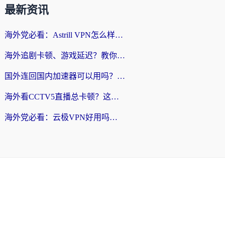
最新资讯
海外党必看：Astrill VPN怎么样？3步选对回国加速器实现无缝刷剧玩游戏
海外追剧卡顿、游戏延迟？教你选回国加速器，附免费加速器试用一小时福利
国外连回国内加速器可以用吗？海外党亲测实用指南，解决追剧游戏卡顿难题
海外看CCTV5直播总卡顿？这篇指南教你选对回国加速器，无缝刷国内资源
海外党必看：云极VPN好用吗？和uuVPN对比哪个回国效果更好？附真实体验+避坑指南