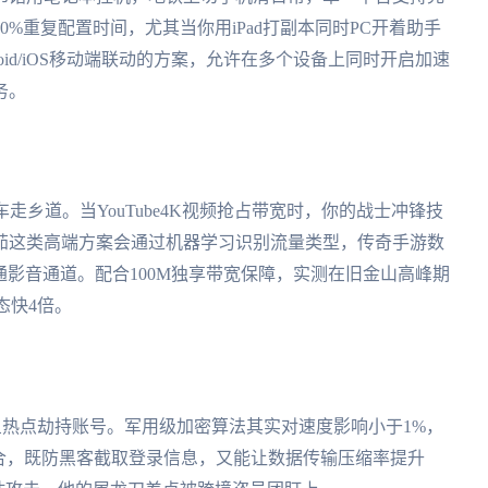
%重复配置时间，尤其当你用iPad打副本同时PC开着助手
ndroid/iOS移动端联动的方案，允许在多个设备上同时开启加速
务。
走乡道。当YouTube4K视频抢占带宽时，你的战士冲锋技
茄这类高端方案会通过机器学习识别流量类型，传奇手游数
通影音通道。配合100M独享带宽保障，实测在旧金山高峰期
态快4倍。
鱼热点劫持账号。军用级加密算法其实对速度影响小于1%，
a20组合，既防黑客截取登录信息，又能让数据传输压缩率提升