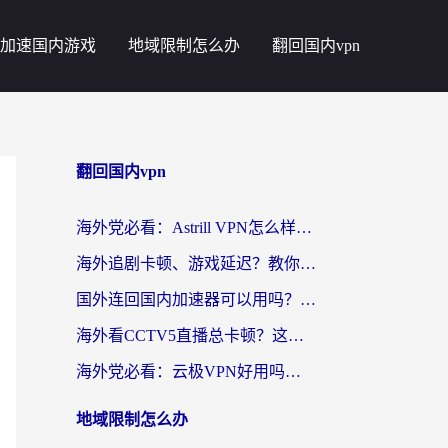
加速国内游戏
地域限制怎么办
翻回国内vpn
翻回国内vpn
海外党必看：Astrill VPN怎么样？3步选对回国加速器实现无缝刷剧玩游戏
海外追剧卡顿、游戏延迟？教你选回国加速器，附免费加速器试用一小时福利
国外连回国内加速器可以用吗？海外党亲测实用指南，解决追剧游戏卡顿难题
海外看CCTV5直播总卡顿？这篇指南教你选对回国加速器，无缝刷国内资源
海外党必看：云极VPN好用吗？和uuVPN对比哪个回国效果更好？附真实体验+避坑指南
地域限制怎么办