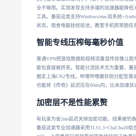
全不够用。实测发现支持多端的加速器能降低30
工具。番茄这类支持Windows/mac双系统+A
状态，宿舍电脑挂经验池，教室手机照常跑任
智能专线压榨每毫秒价值
普通VPN把游戏数据和视频流量混传就像让跑车
能包直接被挤丢。智能分流技术尤为重要，番
据走上海CN2专线，哔哩哔哩缓存则分配至普
也能将《传奇》延迟压在60ms内，比未加速状
加密层不是性能累赘
有玩家为省2ms延迟关掉加密功能，结果被钓
番茄这类专业加速器采用TLS1.3+ChaCh