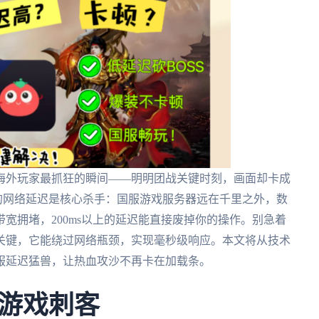
海外玩家最抓狂的瞬间——明明团战关键时刻，画面却卡成
的网络延迟是核心杀手：国服游戏服务器远在千里之外，数
宽拥堵，200ms以上的延迟能直接废掉你的操作。别急着
关键，它能绕过网络瓶颈，实现毫秒级响应。本文将从技术
服延迟猛兽，让热血攻沙不再卡在加载条。
游戏刺客