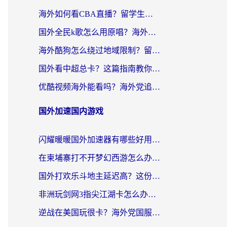
海外如何看CBA直播？留学生和华人必看的无卡顿观赛指南
国外全民k歌怎么用原唱？海外党亲测有效的回国加速解决方案
海外酷狗怎么绕过地域限制？留学生亲测有效的回国加速器选择指南
国外看中超总卡？这篇指南教你在海外流畅看体育赛事+中文解说（附避坑技巧）
优酷视频海外能看吗？海外党追剧看电影的终极解决方案来了
国外加速国内游戏
闪耀暖暖国外加速器有哪些好用？海外党亲测的国服游戏加速终极指南
在柬埔寨打不开梦幻西游怎么办？海外玩家国服游戏加速终极指南
国外打欢乐斗地主延迟高？这份海外玩家国服游戏加速指南帮你解决卡顿烦恼
非洲玩剑网3指尖江湖卡怎么办？这份实测有效的国服游戏加速指南请收好
逆战在美国玩很卡？海外党国服游戏加速终极指南（附DNF宝可梦加速技巧）