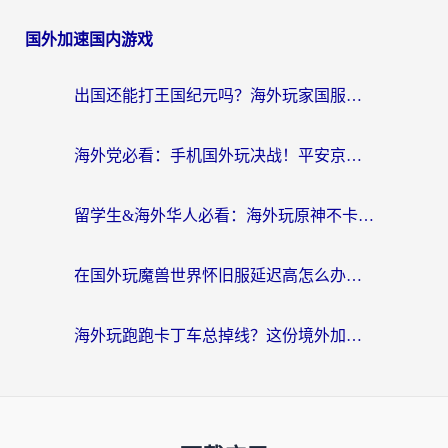
国外加速国内游戏
出国还能打王国纪元吗？海外玩家国服游戏畅玩终极指南
海外党必看：手机国外玩决战！平安京加速器推荐——解决延迟卡顿的终极方案
留学生&海外华人必看：海外玩原神不卡顿的秘密——原神加速器选择与使用全攻略
在国外玩魔兽世界怀旧服延迟高怎么办？老玩家亲测有效的加速器选择指南
海外玩跑跑卡丁车总掉线？这份境外加速指南帮你零延迟漂移！