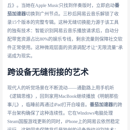
丘》。当她在Apple Music只找到伴奏版时，立即启动
番
茄加速器
切换到广州节点。三秒后网易云音乐解锁了收
录15个版本的完整专辑。这种无缝切换能力源于该工具
的独有技术：智能识别网易云音乐播放请求后，自动分
配带宽资源占比80%的娱乐专线，剩余流量则保障社交软
件正常使用。这种微观层面的资源调配才让"无限流量"承
诺成为现实。
跨设备无缝衔接的艺术
现代人的听觉场景在不断流动——通勤路上用手机听
《逻辑思维》，回到家用MacBook继续播放《明朝那些
事儿》，临睡前再通过iPad打开白噪音。
番茄加速器
的跨
平台架构确保了这种连续性。它在Windows电脑处理
Steam国服游戏更新的同时，iPhone上的网易云依然稳定
运行。这种同步保障背后是独创的设备指纹识别技术：