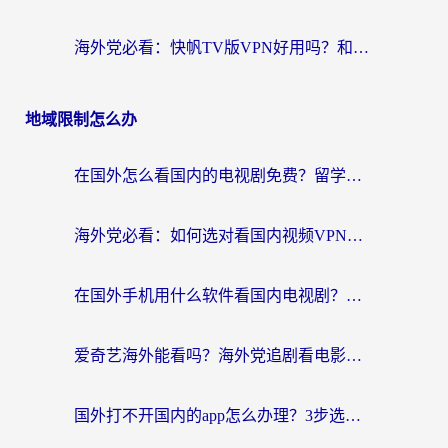
海外党必看：快帆TV版VPN好用吗？和豌豆IP VPN对比哪个回国效果更好？附真实体验与选择指南
地域限制怎么办
在国外怎么看国内的电视剧免费？留学生亲测有效的回国加速器选择指南
海外党必看：如何选对看国内视频VPN，轻松解决12123登录难题？
在国外手机用什么软件看国内电视剧？海外党亲测的实用指南
爱奇艺海外能看吗？海外党追剧看电影的终极回国加速器指南
国外打不开国内的app怎么办理？3步选对加速器，刷剧办业务都不愁