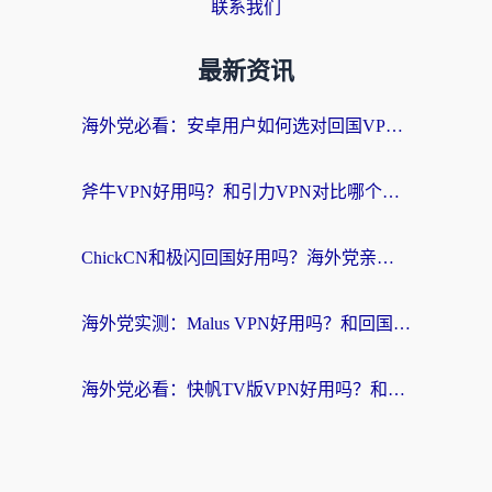
联系我们
最新资讯
海外党必看：安卓用户如何选对回国VPN？从踩坑到无缝访问的全攻略
斧牛VPN好用吗？和引力VPN对比哪个回国效果更好？海外党亲测3款加速器+避坑指南
ChickCN和极闪回国好用吗？海外党亲测3款加速器，教你选对不踩坑
海外党实测：Malus VPN好用吗？和回国VPN对比哪个回国效果更好？附真实体验与加速器推荐
海外党必看：快帆TV版VPN好用吗？和豌豆IP VPN对比哪个回国效果更好？附真实体验与选择指南