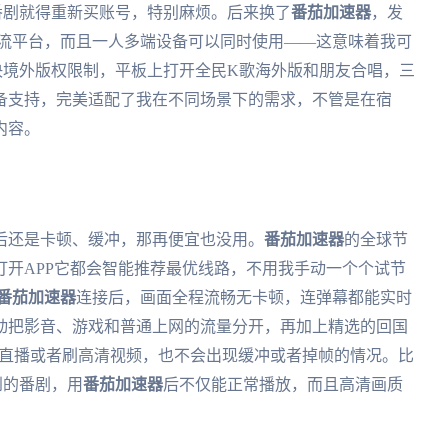
番剧就得重新买账号，特别麻烦。后来换了
番茄加速器
，发
mac四大主流平台，而且一人多端设备可以同时使用——这意味着我可
决境外版权限制，平板上打开全民K歌海外版和朋友合唱，三
备支持，完美适配了我在不同场景下的需求，不管是在宿
内容。
后还是卡顿、缓冲，那再便宜也没用。
番茄加速器
的全球节
开APP它都会智能推荐最优线路，不用我手动一个个试节
番茄加速器
连接后，画面全程流畅无卡顿，连弹幕都能实时
动把影音、游戏和普通上网的流量分开，再加上精选的回国
看直播或者刷高清视频，也不会出现缓冲或者掉帧的情况。比
到的番剧，用
番茄加速器
后不仅能正常播放，而且高清画质