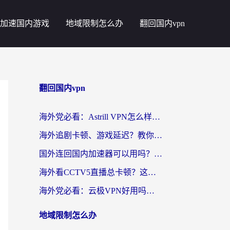
加速国内游戏
地域限制怎么办
翻回国内vpn
翻回国内vpn
海外党必看：Astrill VPN怎么样？3步选对回国加速器实现无缝刷剧玩游戏
海外追剧卡顿、游戏延迟？教你选回国加速器，附免费加速器试用一小时福利
国外连回国内加速器可以用吗？海外党亲测实用指南，解决追剧游戏卡顿难题
海外看CCTV5直播总卡顿？这篇指南教你选对回国加速器，无缝刷国内资源
海外党必看：云极VPN好用吗？和uuVPN对比哪个回国效果更好？附真实体验+避坑指南
地域限制怎么办