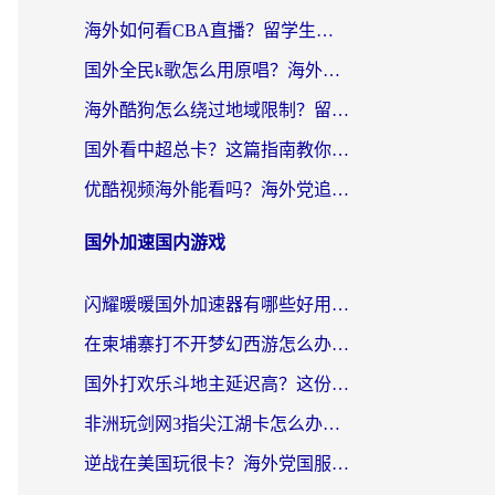
海外如何看CBA直播？留学生和华人必看的无卡顿观赛指南
国外全民k歌怎么用原唱？海外党亲测有效的回国加速解决方案
海外酷狗怎么绕过地域限制？留学生亲测有效的回国加速器选择指南
国外看中超总卡？这篇指南教你在海外流畅看体育赛事+中文解说（附避坑技巧）
优酷视频海外能看吗？海外党追剧看电影的终极解决方案来了
国外加速国内游戏
闪耀暖暖国外加速器有哪些好用？海外党亲测的国服游戏加速终极指南
在柬埔寨打不开梦幻西游怎么办？海外玩家国服游戏加速终极指南
国外打欢乐斗地主延迟高？这份海外玩家国服游戏加速指南帮你解决卡顿烦恼
非洲玩剑网3指尖江湖卡怎么办？这份实测有效的国服游戏加速指南请收好
逆战在美国玩很卡？海外党国服游戏加速终极指南（附DNF宝可梦加速技巧）