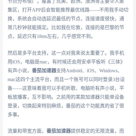
节点分布很广，覆盖了北美、欧洲、澳洲等主要华人聚
集区，打开APP后会智能推荐最优线路——不用我手动切
换，系统会自动选延迟最低的节点，连接速度很快，通
常几秒钟就能搞定。比如我在伦敦，连接的是巴黎的节
点，延迟只有18ms左右，几乎感觉不到。
然后是多平台支持，这一点对我来说太重要了。我手机
用iOS，电脑是mac，有时候还会用安卓平板听《三体》
有声小说，
番茄加速器
支持Android、iOS、Windows、
mac这四个主流平台，而且一个账号可以同时登录3台设
备——这意味着我可以手机听歌、电脑听有声小说，平
板放播客，互不影响。之前用的某款加速器只能单设备
登录，切换起来特别麻烦，番茄的这个功能真的省了很
多事。
流量和带宽方面，
番茄加速器
提供稳定的无限流量，而