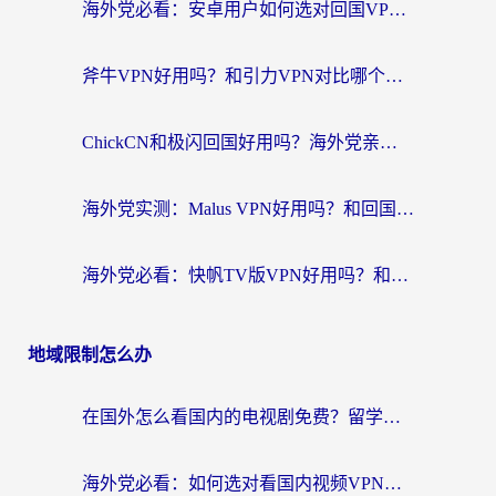
海外党必看：安卓用户如何选对回国VPN？从踩坑到无缝访问的全攻略
斧牛VPN好用吗？和引力VPN对比哪个回国效果更好？海外党亲测3款加速器+避坑指南
ChickCN和极闪回国好用吗？海外党亲测3款加速器，教你选对不踩坑
海外党实测：Malus VPN好用吗？和回国VPN对比哪个回国效果更好？附真实体验与加速器推荐
海外党必看：快帆TV版VPN好用吗？和豌豆IP VPN对比哪个回国效果更好？附真实体验与选择指南
地域限制怎么办
在国外怎么看国内的电视剧免费？留学生亲测有效的回国加速器选择指南
海外党必看：如何选对看国内视频VPN，轻松解决12123登录难题？