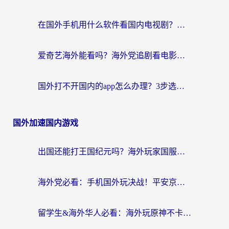
在国外手机用什么软件看国内电视剧？海外党亲测的实用指南
爱奇艺海外能看吗？海外党追剧看电影的终极回国加速器指南
国外打不开国内的app怎么办理？3步选对加速器，刷剧办业务都不愁
国外加速国内游戏
出国还能打王国纪元吗？海外玩家国服游戏畅玩终极指南
海外党必看：手机国外玩决战！平安京加速器推荐——解决延迟卡顿的终极方案
留学生&海外华人必看：海外玩原神不卡顿的秘密——原神加速器选择与使用全攻略