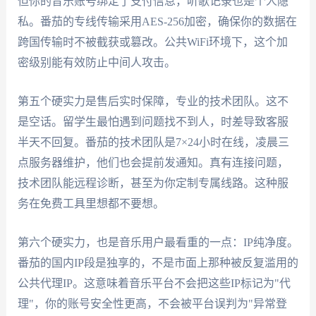
但你的音乐账号绑定了支付信息，听歌记录也是个人隐
私。番茄的专线传输采用AES-256加密，确保你的数据在
跨国传输时不被截获或篡改。公共WiFi环境下，这个加
密级别能有效防止中间人攻击。
第五个硬实力是售后实时保障，专业的技术团队。这不
是空话。留学生最怕遇到问题找不到人，时差导致客服
半天不回复。番茄的技术团队是7×24小时在线，凌晨三
点服务器维护，他们也会提前发通知。真有连接问题，
技术团队能远程诊断，甚至为你定制专属线路。这种服
务在免费工具里想都不要想。
第六个硬实力，也是音乐用户最看重的一点：IP纯净度。
番茄的国内IP段是独享的，不是市面上那种被反复滥用的
公共代理IP。这意味着音乐平台不会把这些IP标记为"代
理"，你的账号安全性更高，不会被平台误判为"异常登