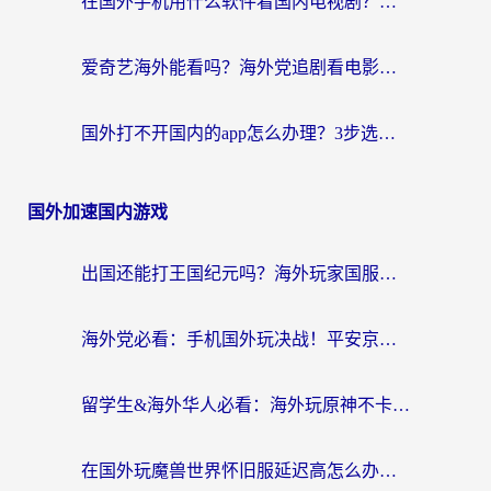
在国外手机用什么软件看国内电视剧？海外党亲测的实用指南
爱奇艺海外能看吗？海外党追剧看电影的终极回国加速器指南
国外打不开国内的app怎么办理？3步选对加速器，刷剧办业务都不愁
国外加速国内游戏
出国还能打王国纪元吗？海外玩家国服游戏畅玩终极指南
海外党必看：手机国外玩决战！平安京加速器推荐——解决延迟卡顿的终极方案
留学生&海外华人必看：海外玩原神不卡顿的秘密——原神加速器选择与使用全攻略
在国外玩魔兽世界怀旧服延迟高怎么办？老玩家亲测有效的加速器选择指南