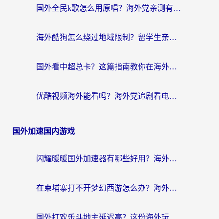
国外全民k歌怎么用原唱？海外党亲测有效的回国加速解决方案
海外酷狗怎么绕过地域限制？留学生亲测有效的回国加速器选择指南
国外看中超总卡？这篇指南教你在海外流畅看体育赛事+中文解说（附避坑技巧）
优酷视频海外能看吗？海外党追剧看电影的终极解决方案来了
国外加速国内游戏
闪耀暖暖国外加速器有哪些好用？海外党亲测的国服游戏加速终极指南
在柬埔寨打不开梦幻西游怎么办？海外玩家国服游戏加速终极指南
国外打欢乐斗地主延迟高？这份海外玩家国服游戏加速指南帮你解决卡顿烦恼