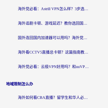
海外党必看：Astrill VPN怎么样？3步选对回国加速器实现无缝刷剧玩游戏
海外追剧卡顿、游戏延迟？教你选回国加速器，附免费加速器试用一小时福利
国外连回国内加速器可以用吗？海外党亲测实用指南，解决追剧游戏卡顿难题
海外看CCTV5直播总卡顿？这篇指南教你选对回国加速器，无缝刷国内资源
海外党必看：云极VPN好用吗？和uuVPN对比哪个回国效果更好？附真实体验+避坑指南
地域限制怎么办
海外如何看CBA直播？留学生和华人必看的无卡顿观赛指南