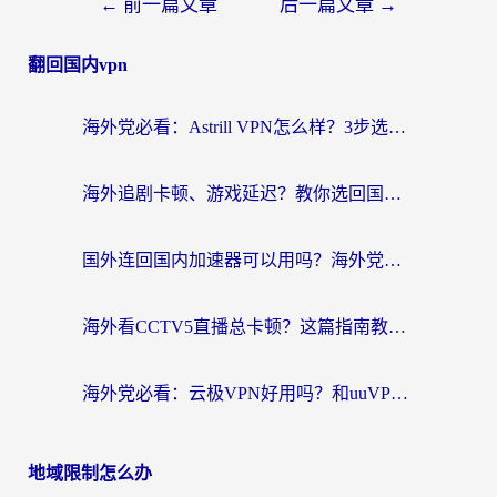
←
前一篇文章
后一篇文章
→
翻回国内vpn
海外党必看：Astrill VPN怎么样？3步选对回国加速器实现无缝刷剧玩游戏
海外追剧卡顿、游戏延迟？教你选回国加速器，附免费加速器试用一小时福利
国外连回国内加速器可以用吗？海外党亲测实用指南，解决追剧游戏卡顿难题
海外看CCTV5直播总卡顿？这篇指南教你选对回国加速器，无缝刷国内资源
海外党必看：云极VPN好用吗？和uuVPN对比哪个回国效果更好？附真实体验+避坑指南
地域限制怎么办