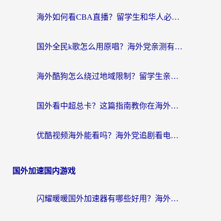
海外如何看CBA直播？留学生和华人必看的无卡顿观赛指南
国外全民k歌怎么用原唱？海外党亲测有效的回国加速解决方案
海外酷狗怎么绕过地域限制？留学生亲测有效的回国加速器选择指南
国外看中超总卡？这篇指南教你在海外流畅看体育赛事+中文解说（附避坑技巧）
优酷视频海外能看吗？海外党追剧看电影的终极解决方案来了
国外加速国内游戏
闪耀暖暖国外加速器有哪些好用？海外党亲测的国服游戏加速终极指南