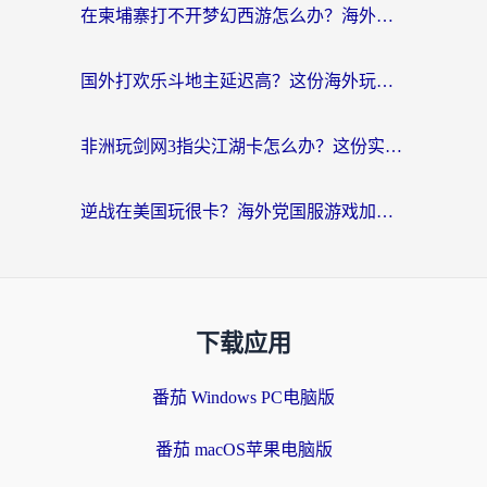
在柬埔寨打不开梦幻西游怎么办？海外玩家国服游戏加速终极指南
国外打欢乐斗地主延迟高？这份海外玩家国服游戏加速指南帮你解决卡顿烦恼
非洲玩剑网3指尖江湖卡怎么办？这份实测有效的国服游戏加速指南请收好
逆战在美国玩很卡？海外党国服游戏加速终极指南（附DNF宝可梦加速技巧）
下载应用
番茄 Windows PC电脑版
番茄 macOS苹果电脑版