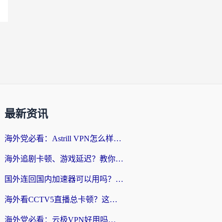
最新资讯
海外党必看：Astrill VPN怎么样？3步选对回国加速器实现无缝刷剧玩游戏
海外追剧卡顿、游戏延迟？教你选回国加速器，附免费加速器试用一小时福利
国外连回国内加速器可以用吗？海外党亲测实用指南，解决追剧游戏卡顿难题
海外看CCTV5直播总卡顿？这篇指南教你选对回国加速器，无缝刷国内资源
海外党必看：云极VPN好用吗？和uuVPN对比哪个回国效果更好？附真实体验+避坑指南