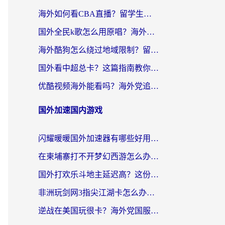
海外如何看CBA直播？留学生和华人必看的无卡顿观赛指南
国外全民k歌怎么用原唱？海外党亲测有效的回国加速解决方案
海外酷狗怎么绕过地域限制？留学生亲测有效的回国加速器选择指南
国外看中超总卡？这篇指南教你在海外流畅看体育赛事+中文解说（附避坑技巧）
优酷视频海外能看吗？海外党追剧看电影的终极解决方案来了
国外加速国内游戏
闪耀暖暖国外加速器有哪些好用？海外党亲测的国服游戏加速终极指南
在柬埔寨打不开梦幻西游怎么办？海外玩家国服游戏加速终极指南
国外打欢乐斗地主延迟高？这份海外玩家国服游戏加速指南帮你解决卡顿烦恼
非洲玩剑网3指尖江湖卡怎么办？这份实测有效的国服游戏加速指南请收好
逆战在美国玩很卡？海外党国服游戏加速终极指南（附DNF宝可梦加速技巧）