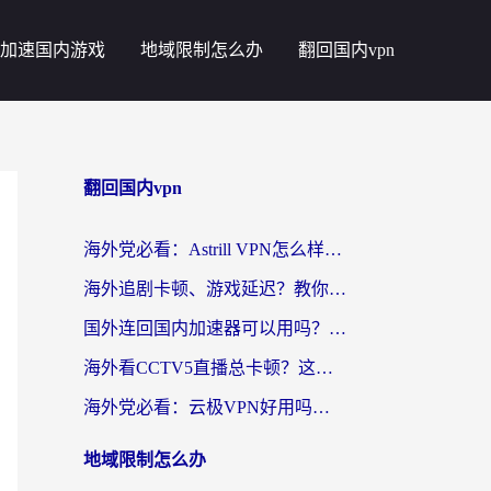
加速国内游戏
地域限制怎么办
翻回国内vpn
翻回国内vpn
海外党必看：Astrill VPN怎么样？3步选对回国加速器实现无缝刷剧玩游戏
海外追剧卡顿、游戏延迟？教你选回国加速器，附免费加速器试用一小时福利
国外连回国内加速器可以用吗？海外党亲测实用指南，解决追剧游戏卡顿难题
海外看CCTV5直播总卡顿？这篇指南教你选对回国加速器，无缝刷国内资源
海外党必看：云极VPN好用吗？和uuVPN对比哪个回国效果更好？附真实体验+避坑指南
地域限制怎么办