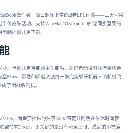
Book做任务，周日躺床上拿iPad看LPL直播——三天切换
肤活动。支持Win/Mac/iOS/Android四端同步登录的
用电脑提前开启下载。
能
尼亚。当他开启智能路由功能后，系统自动将游戏流量切换
骤降至65ms，薇恩的闪避突袭终于能完美躲开机器人的机械飞
今成了团战收割机。
2MB/s。而番茄提供的独享100M带宽让阿明在午休时间就
联盟"的提示音。更关键的是没有流量上限，悉尼的小雪连