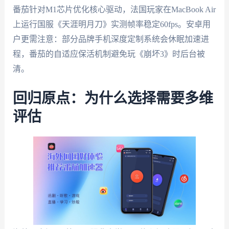
番茄针对M1芯片优化核心驱动，法国玩家在MacBook Air
上运行国服《天涯明月刀》实测帧率稳定60fps。安卓用
户更需注意：部分品牌手机深度定制系统会休眠加速进
程，番茄的自适应保活机制避免玩《崩坏3》时后台被
清。
回归原点：为什么选择需要多维
评估