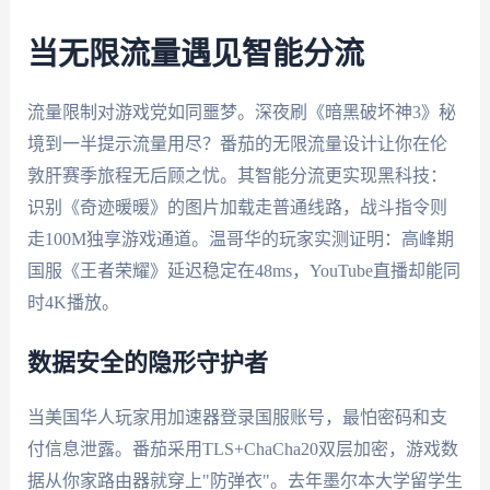
当无限流量遇见智能分流
流量限制对游戏党如同噩梦。深夜刷《暗黑破坏神3》秘
境到一半提示流量用尽？番茄的无限流量设计让你在伦
敦肝赛季旅程无后顾之忧。其智能分流更实现黑科技：
识别《奇迹暖暖》的图片加载走普通线路，战斗指令则
走100M独享游戏通道。温哥华的玩家实测证明：高峰期
国服《王者荣耀》延迟稳定在48ms，YouTube直播却能同
时4K播放。
数据安全的隐形守护者
当美国华人玩家用加速器登录国服账号，最怕密码和支
付信息泄露。番茄采用TLS+ChaCha20双层加密，游戏数
据从你家路由器就穿上"防弹衣"。去年墨尔本大学留学生