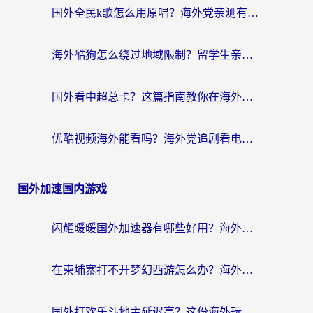
国外全民k歌怎么用原唱？海外党亲测有效的回国加速解决方案
海外酷狗怎么绕过地域限制？留学生亲测有效的回国加速器选择指南
国外看中超总卡？这篇指南教你在海外流畅看体育赛事+中文解说（附避坑技巧）
优酷视频海外能看吗？海外党追剧看电影的终极解决方案来了
国外加速国内游戏
闪耀暖暖国外加速器有哪些好用？海外党亲测的国服游戏加速终极指南
在柬埔寨打不开梦幻西游怎么办？海外玩家国服游戏加速终极指南
国外打欢乐斗地主延迟高？这份海外玩家国服游戏加速指南帮你解决卡顿烦恼