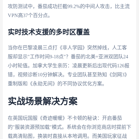
攻防测试中，番茄成功拦截99.2%的中间人攻击，比主流
VPN高37个百分点。
实时技术支援的多时区覆盖
当你在巴黎凌晨三点打《非人学园》突然掉线，人工客
服却显示"工作时间9-18点"？番茄的北美+亚洲双团队24
小时轮值。加拿大学生亲历：凌晨更新后出现代码126报
错，视频诊断10分钟解决。专业团队甚至熟知《剑网3》
重制版和《永劫无间》的不同协议优化方案。
实战场景解决方案
在英国玩国服《奇迹暖暖》不卡顿的秘诀：开启番茄
的"服装资源预加载"模式。系统会在你浏览商店时提前下
载高清贴图，换装时直接从本地调用。而美国玩家征战