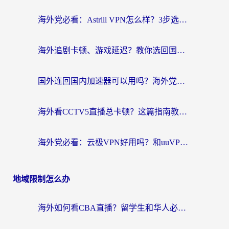
海外党必看：Astrill VPN怎么样？3步选对回国加速器实现无缝刷剧玩游戏
海外追剧卡顿、游戏延迟？教你选回国加速器，附免费加速器试用一小时福利
国外连回国内加速器可以用吗？海外党亲测实用指南，解决追剧游戏卡顿难题
海外看CCTV5直播总卡顿？这篇指南教你选对回国加速器，无缝刷国内资源
海外党必看：云极VPN好用吗？和uuVPN对比哪个回国效果更好？附真实体验+避坑指南
地域限制怎么办
海外如何看CBA直播？留学生和华人必看的无卡顿观赛指南