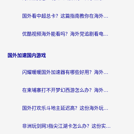
国外看中超总卡？这篇指南教你在海外流畅看体育赛事+中文解说（附避坑技巧）
优酷视频海外能看吗？海外党追剧看电影的终极解决方案来了
国外加速国内游戏
闪耀暖暖国外加速器有哪些好用？海外党亲测的国服游戏加速终极指南
在柬埔寨打不开梦幻西游怎么办？海外玩家国服游戏加速终极指南
国外打欢乐斗地主延迟高？这份海外玩家国服游戏加速指南帮你解决卡顿烦恼
非洲玩剑网3指尖江湖卡怎么办？这份实测有效的国服游戏加速指南请收好