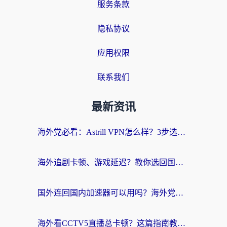
服务条款
隐私协议
应用权限
联系我们
最新资讯
海外党必看：Astrill VPN怎么样？3步选对回国加速器实现无缝刷剧玩游戏
海外追剧卡顿、游戏延迟？教你选回国加速器，附免费加速器试用一小时福利
国外连回国内加速器可以用吗？海外党亲测实用指南，解决追剧游戏卡顿难题
海外看CCTV5直播总卡顿？这篇指南教你选对回国加速器，无缝刷国内资源