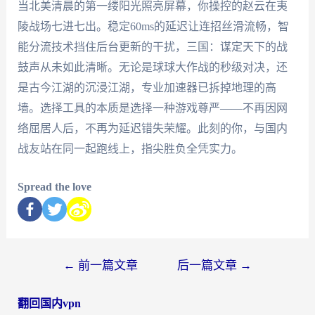
当北美清晨的第一缕阳光照亮屏幕，你操控的赵云在夷
陵战场七进七出。稳定60ms的延迟让连招丝滑流畅，智
能分流技术挡住后台更新的干扰，三国：谋定天下的战
鼓声从未如此清晰。无论是球球大作战的秒级对决，还
是古今江湖的沉浸江湖，专业加速器已拆掉地理的高
墙。选择工具的本质是选择一种游戏尊严——不再因网
络屈居人后，不再为延迟错失荣耀。此刻的你，与国内
战友站在同一起跑线上，指尖胜负全凭实力。
Spread the love
←
前一篇文章
后一篇文章
→
翻回国内vpn