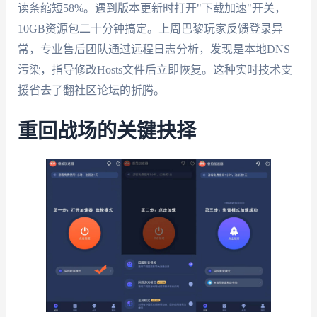
读条缩短58%。遇到版本更新时打开"下载加速"开关，
10GB资源包二十分钟搞定。上周巴黎玩家反馈登录异
常，专业售后团队通过远程日志分析，发现是本地DNS
污染，指导修改Hosts文件后立即恢复。这种实时技术支
援省去了翻社区论坛的折腾。
重回战场的关键抉择