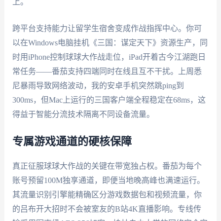
上。
跨平台支持能力让留学生宿舍变成作战指挥中心。你可
以在Windows电脑挂机《三国：谋定天下》资源生产，同
时用iPhone控制球球大作战走位，iPad开着古今江湖跑日
常任务——番茄支持四端同时在线且互不干扰。上周悉
尼暴雨导致网络波动，我的安卓手机突然跳ping到
300ms，但Mac上运行的三国客户端全程稳定在68ms，这
得益于智能分流技术隔离不同设备流量。
专属游戏通道的硬核保障
真正征服球球大作战的关键在带宽独占权。番茄为每个
账号预留100M独享通道，即便当地晚高峰也满速运行。
其流量识别引擎能精确区分游戏数据包和视频流量，你
的吕布开大招时不会被室友的B站4K直播影响。专线传