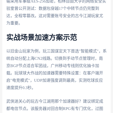
输采用军事级AES-256加密，柏林自由大学的网络安全实
验室曾公开测试：数据包穿越17个中转节点仍完整到
达，全程零篡改。这对需要账号安全的古今江湖玩家尤
为重要。
实战场景加速方案示范
以旧金山玩家为例，玩三国谋定天下首选"智能模式"，系
统自动分配上海CN2线路。切换到手动节点管理时，南
京BGP节点适合军团战，广州移动专线则优化抽卡加
载。玩球球大作战的加速器需要特殊设置：在客户端开
启"电竞模式"，UDP加速强度调到最高，实测吃球反应
速度提升0.3秒。
武侠迷关心的玩古今江湖用那个加速器好？建议绑定成
都电信节点。该服务器对回合制RPG有专门优化，过图