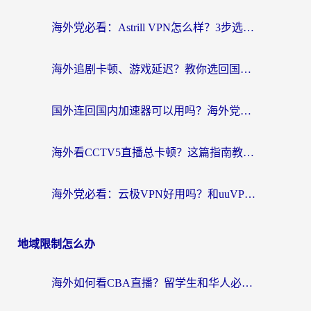
海外党必看：Astrill VPN怎么样？3步选对回国加速器实现无缝刷剧玩游戏
海外追剧卡顿、游戏延迟？教你选回国加速器，附免费加速器试用一小时福利
国外连回国内加速器可以用吗？海外党亲测实用指南，解决追剧游戏卡顿难题
海外看CCTV5直播总卡顿？这篇指南教你选对回国加速器，无缝刷国内资源
海外党必看：云极VPN好用吗？和uuVPN对比哪个回国效果更好？附真实体验+避坑指南
地域限制怎么办
海外如何看CBA直播？留学生和华人必看的无卡顿观赛指南