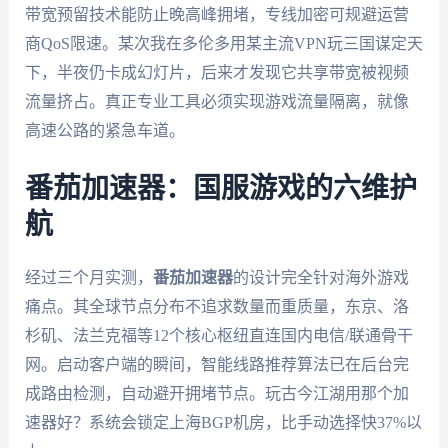
带宽预留技术能防止晚高峰拥堵，专线加密可规避运营
商QoS限速。某次我在多伦多用某主流VPN玩三国谋定天
下，半夜仍卡成幻灯片，后来才发现它共享带宽被视频
流量挤占。真正专业工具必须实现游戏流量隔离，就像
高速公路的紧急车道。
番茄加速器：国服游戏的六维护
航
经过三个月实测，
番茄加速器
的设计完全针对海外游戏
痛点。其全球节点分布不追求数量而重质量，东京、洛
杉矶、法兰克福等12个核心枢纽直连国内电信/联通骨干
网。启动客户端的瞬间，智能线路推荐算法已在后台完
成路由检测，自动避开拥堵节点。玩古今江湖用那个加
速器好？系统会锁定上海BGP机房，比手动选择快37%以