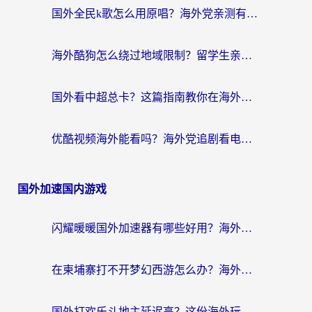
国外全民k歌怎么用原唱？海外党亲测有效的回国加速解决方案
海外酷狗怎么绕过地域限制？留学生亲测有效的回国加速器选择指南
国外看中超总卡？这篇指南教你在海外流畅看体育赛事+中文解说（附避坑技巧）
优酷视频海外能看吗？海外党追剧看电影的终极解决方案来了
国外加速国内游戏
闪耀暖暖国外加速器有哪些好用？海外党亲测的国服游戏加速终极指南
在柬埔寨打不开梦幻西游怎么办？海外玩家国服游戏加速终极指南
国外打欢乐斗地主延迟高？这份海外玩家国服游戏加速指南帮你解决卡顿烦恼