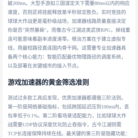
破200ms。大型手游如三国谋定天下需要80ms以内的响应
速度，否则武将技能释放差半秒就定胜负。实时竞技的
球球大作战更是毫秒级战场，加速器线路质量直接决定
你是否"突然暴毙"。而像古今江湖这类武侠RPG，掉线重
连可能意味着副本进度清零。根治方案在于建立虚拟专
线，用最短路径直连国内骨干网。这需要专业加速器具
备两个核心能力：智能匹配最优物理路径的调度系统，
以及部署在关键城市的接入节点。
游戏加速器的黄金筛选准则
测试过多款工具后发现，优质加速器都遵循三阶法则。
第一阶是网络基础指标，包括跨国延迟压到100ms内，丢
包率低于0.1%。第二阶看场景适配能力，比如球球大作
战需要UDP协议深度优化防止吞指令，古今江湖则需
TCP长连接保障持续在线。最关键的第三阶是隐藏功能：