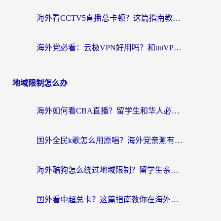
海外看CCTV5直播总卡顿？这篇指南教你选对回国加速器，无缝刷国内资源
海外党必看：云极VPN好用吗？和uuVPN对比哪个回国效果更好？附真实体验+避坑指南
地域限制怎么办
海外如何看CBA直播？留学生和华人必看的无卡顿观赛指南
国外全民k歌怎么用原唱？海外党亲测有效的回国加速解决方案
海外酷狗怎么绕过地域限制？留学生亲测有效的回国加速器选择指南
国外看中超总卡？这篇指南教你在海外流畅看体育赛事+中文解说（附避坑技巧）