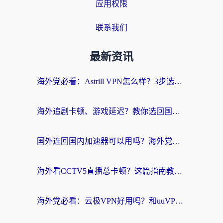
应用权限
联系我们
最新资讯
海外党必看：Astrill VPN怎么样？3步选对回国加速器实现无缝刷剧玩游戏
海外追剧卡顿、游戏延迟？教你选回国加速器，附免费加速器试用一小时福利
国外连回国内加速器可以用吗？海外党亲测实用指南，解决追剧游戏卡顿难题
海外看CCTV5直播总卡顿？这篇指南教你选对回国加速器，无缝刷国内资源
海外党必看：云极VPN好用吗？和uuVPN对比哪个回国效果更好？附真实体验+避坑指南