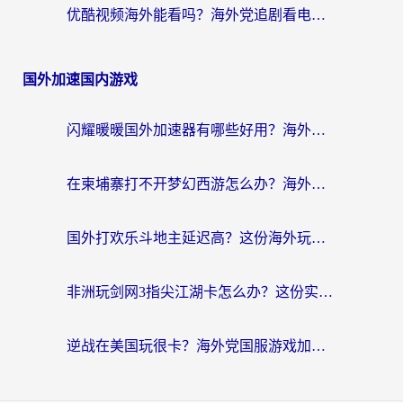
优酷视频海外能看吗？海外党追剧看电影的终极解决方案来了
国外加速国内游戏
闪耀暖暖国外加速器有哪些好用？海外党亲测的国服游戏加速终极指南
在柬埔寨打不开梦幻西游怎么办？海外玩家国服游戏加速终极指南
国外打欢乐斗地主延迟高？这份海外玩家国服游戏加速指南帮你解决卡顿烦恼
非洲玩剑网3指尖江湖卡怎么办？这份实测有效的国服游戏加速指南请收好
逆战在美国玩很卡？海外党国服游戏加速终极指南（附DNF宝可梦加速技巧）