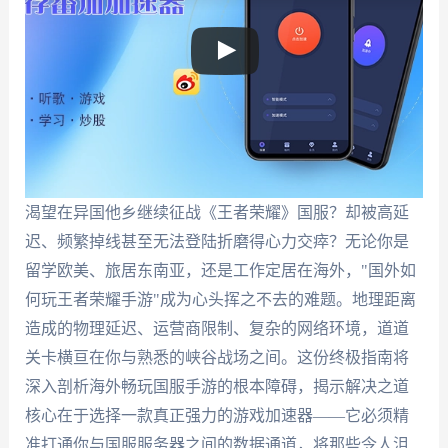
渴望在异国他乡继续征战《王者荣耀》国服？却被高延
迟、频繁掉线甚至无法登陆折磨得心力交瘁？无论你是
留学欧美、旅居东南亚，还是工作定居在海外，"国外如
何玩王者荣耀手游"成为心头挥之不去的难题。地理距离
造成的物理延迟、运营商限制、复杂的网络环境，道道
关卡横亘在你与熟悉的峡谷战场之间。这份终极指南将
深入剖析海外畅玩国服手游的根本障碍，揭示解决之道
核心在于选择一款真正强力的游戏加速器——它必须精
准打通你与国服服务器之间的数据通道，将那些令人沮