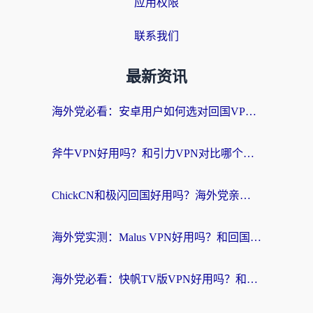
应用权限
联系我们
最新资讯
海外党必看：安卓用户如何选对回国VPN？从踩坑到无缝访问的全攻略
斧牛VPN好用吗？和引力VPN对比哪个回国效果更好？海外党亲测3款加速器+避坑指南
ChickCN和极闪回国好用吗？海外党亲测3款加速器，教你选对不踩坑
海外党实测：Malus VPN好用吗？和回国VPN对比哪个回国效果更好？附真实体验与加速器推荐
海外党必看：快帆TV版VPN好用吗？和豌豆IP VPN对比哪个回国效果更好？附真实体验与选择指南