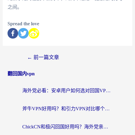
之间。
Spread the love
←
前一篇文章
翻回国内vpn
海外党必看：安卓用户如何选对回国VPN？从踩坑到无缝访问的全攻略
斧牛VPN好用吗？和引力VPN对比哪个回国效果更好？海外党亲测3款加速器+避坑指南
ChickCN和极闪回国好用吗？海外党亲测3款加速器，教你选对不踩坑