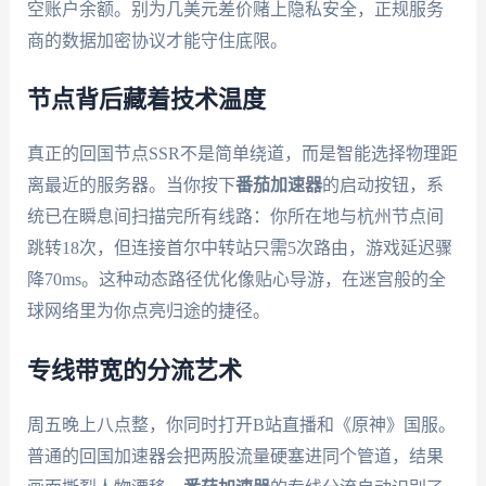
空账户余额。别为几美元差价赌上隐私安全，正规服务
商的数据加密协议才能守住底限。
节点背后藏着技术温度
真正的回国节点SSR不是简单绕道，而是智能选择物理距
离最近的服务器。当你按下
番茄加速器
的启动按钮，系
统已在瞬息间扫描完所有线路：你所在地与杭州节点间
跳转18次，但连接首尔中转站只需5次路由，游戏延迟骤
降70ms。这种动态路径优化像贴心导游，在迷宫般的全
球网络里为你点亮归途的捷径。
专线带宽的分流艺术
周五晚上八点整，你同时打开B站直播和《原神》国服。
普通的回国加速器会把两股流量硬塞进同个管道，结果