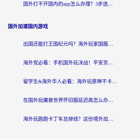
国外打不开国内的app怎么办理？3步选对加速器，刷剧办业务都不愁
国外加速国内游戏
出国还能打王国纪元吗？海外玩家国服游戏畅玩终极指南
海外党必看：手机国外玩决战！平安京加速器推荐——解决延迟卡顿的终极方案
留学生&海外华人必看：海外玩原神不卡顿的秘密——原神加速器选择与使用全攻略
在国外玩魔兽世界怀旧服延迟高怎么办？老玩家亲测有效的加速器选择指南
海外玩跑跑卡丁车总掉线？这份境外加速指南帮你零延迟漂移！