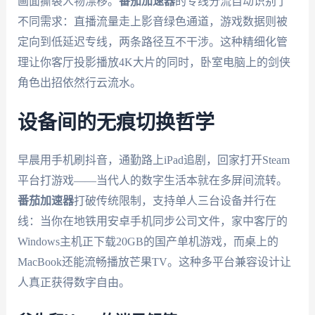
画面撕裂人物漂移。
番茄加速器
的专线分流自动识别了
不同需求：直播流量走上影音绿色通道，游戏数据则被
定向到低延迟专线，两条路径互不干涉。这种精细化管
理让你客厅投影播放4K大片的同时，卧室电脑上的剑侠
角色出招依然行云流水。
设备间的无痕切换哲学
早晨用手机刷抖音，通勤路上iPad追剧，回家打开Steam
平台打游戏——当代人的数字生活本就在多屏间流转。
番茄加速器
打破传统限制，支持单人三台设备并行在
线：当你在地铁用安卓手机同步公司文件，家中客厅的
Windows主机正下载20GB的国产单机游戏，而桌上的
MacBook还能流畅播放芒果TV。这种多平台兼容设计让
人真正获得数字自由。