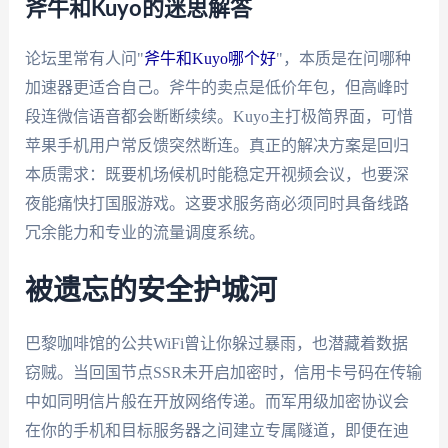
斧牛和Kuyo的迷思解答
论坛里常有人问"
斧牛和Kuyo哪个好
"，本质是在问哪种
加速器更适合自己。斧牛的卖点是低价年包，但高峰时
段连微信语音都会断断续续。Kuyo主打极简界面，可惜
苹果手机用户常反馈突然断连。真正的解决方案是回归
本质需求：既要机场候机时能稳定开视频会议，也要深
夜能痛快打国服游戏。这要求服务商必须同时具备线路
冗余能力和专业的流量调度系统。
被遗忘的安全护城河
巴黎咖啡馆的公共WiFi曾让你躲过暴雨，也潜藏着数据
窃贼。当回国节点SSR未开启加密时，信用卡号码在传输
中如同明信片般在开放网络传递。而军用级加密协议会
在你的手机和目标服务器之间建立专属隧道，即便在迪