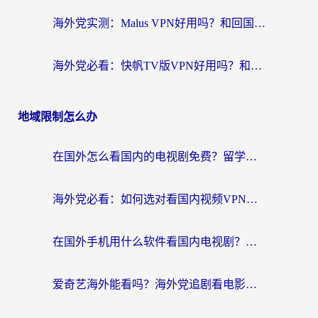
海外党实测：Malus VPN好用吗？和回国VPN对比哪个回国效果更好？附真实体验与加速器推荐
海外党必看：快帆TV版VPN好用吗？和豌豆IP VPN对比哪个回国效果更好？附真实体验与选择指南
地域限制怎么办
在国外怎么看国内的电视剧免费？留学生亲测有效的回国加速器选择指南
海外党必看：如何选对看国内视频VPN，轻松解决12123登录难题？
在国外手机用什么软件看国内电视剧？海外党亲测的实用指南
爱奇艺海外能看吗？海外党追剧看电影的终极回国加速器指南