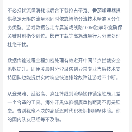
不必担忧流量消耗或后台下载抢占带宽。
番茄加速器
提
供稳定无限的流量池同时依靠智能分流技术精准区分任
务类型。游戏数据包走专属游戏线路100M独享带宽确保
关键时刻指令到位。影音下载等高耗流量行为分流处理
杜绝干扰。
数据传输过程全程加密处理有效避开中间节点拦截安全
系数提升。即便凌晨时分登录遇到异常专业售后技术支
持团队也能提供实时响应快速排除故障让游戏不中断。
从登录难、延迟高、疯狂掉线到流畅操作锁定胜局只差
一个合适的工具。海外开黑体验彻底重构距离不再是壁
垒。告别犹豫不决的高延迟时代积极拥抱顺畅体验。你
的国内队友已经等不及啦。