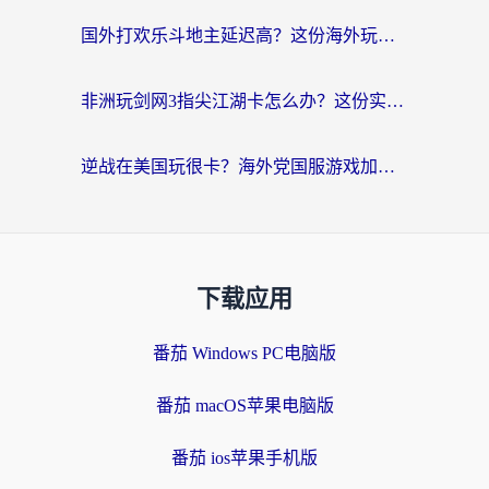
国外打欢乐斗地主延迟高？这份海外玩家国服游戏加速指南帮你解决卡顿烦恼
非洲玩剑网3指尖江湖卡怎么办？这份实测有效的国服游戏加速指南请收好
逆战在美国玩很卡？海外党国服游戏加速终极指南（附DNF宝可梦加速技巧）
下载应用
番茄 Windows PC电脑版
番茄 macOS苹果电脑版
番茄 ios苹果手机版