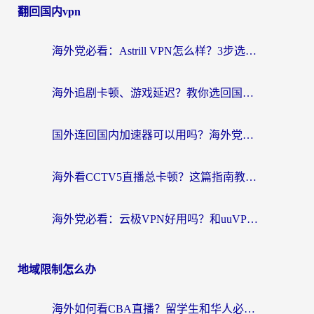
翻回国内vpn
海外党必看：Astrill VPN怎么样？3步选对回国加速器实现无缝刷剧玩游戏
海外追剧卡顿、游戏延迟？教你选回国加速器，附免费加速器试用一小时福利
国外连回国内加速器可以用吗？海外党亲测实用指南，解决追剧游戏卡顿难题
海外看CCTV5直播总卡顿？这篇指南教你选对回国加速器，无缝刷国内资源
海外党必看：云极VPN好用吗？和uuVPN对比哪个回国效果更好？附真实体验+避坑指南
地域限制怎么办
海外如何看CBA直播？留学生和华人必看的无卡顿观赛指南