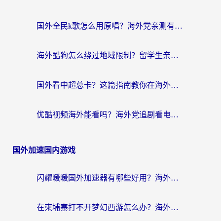
国外全民k歌怎么用原唱？海外党亲测有效的回国加速解决方案
海外酷狗怎么绕过地域限制？留学生亲测有效的回国加速器选择指南
国外看中超总卡？这篇指南教你在海外流畅看体育赛事+中文解说（附避坑技巧）
优酷视频海外能看吗？海外党追剧看电影的终极解决方案来了
国外加速国内游戏
闪耀暖暖国外加速器有哪些好用？海外党亲测的国服游戏加速终极指南
在柬埔寨打不开梦幻西游怎么办？海外玩家国服游戏加速终极指南