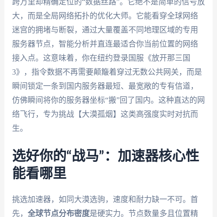
跨万里却精确定位的“数据丝路”。它绝不是简单的信号放
大，而是全局网络拓扑的优化大师。它能看穿全球网络
迷宫的拥堵与断裂，通过大量覆盖不同地理区域的专用
服务器节点，智能分析并直连最适合你当前位置的网络
接入点。这意味着，你在纽约登录国服《放开那三国
3》，指令数据不再需要颠簸着穿过无数公共网关，而是
瞬间锁定一条到国内服务器最短、最宽敞的专有信道，
仿佛瞬间将你的服务器坐标“搬”回了国内。这种直达的网
络飞行，专为挑战【大漠孤烟】这类高强度实时对抗而
生。
选好你的“战马”：加速器核心性
能看哪里
挑选加速器，如同大漠选驹，速度和耐力缺一不可。首
先，
全球节点分布密度
是硬实力。节点数量多且位置精