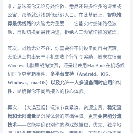
准，意味着你无论身处伦敦、悉尼还是多伦多的课堂或
公寓，都能就近找到低延迟入口。在此基础上，
智能推
荐最优线路
的大脑尤为重要——它能实时感知路径波
动，自动切换到最佳通途，拒绝人工频繁切换的繁琐。
其次，战场无处不在，你需要在不同设备间自由流转。
无论课上掏出安卓手机想收个行军令奖励，周末在宿舍
Windows电脑鏖战淘汰赛，还是出差用MacBook在机场候
机时争夺宝箱事件，
多平台支持（Android、iOS、
Windows、macOS）以及允许一人多设备同时启用
的特
性，是确保你不间断接入的核心体验。
再次，【大漠孤烟】玩法节奏紧凑，资源宝贵。
稳定流
畅和无限流量
是沉浸体验的基础保障。更需要
智能分流
技术
——它能精确识别你的游戏数据包，优先、独享地