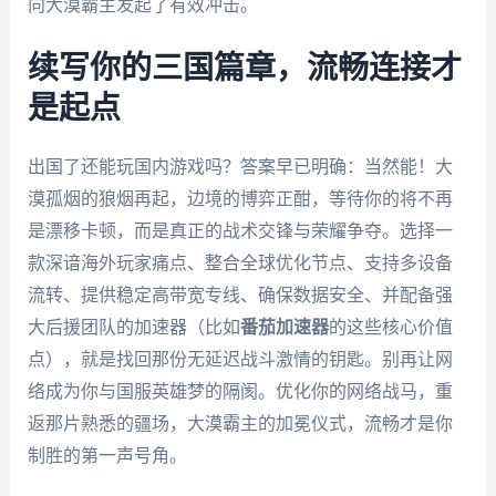
向大漠霸主发起了有效冲击。
续写你的三国篇章，流畅连接才
是起点
出国了还能玩国内游戏吗？答案早已明确：当然能！大
漠孤烟的狼烟再起，边境的博弈正酣，等待你的将不再
是漂移卡顿，而是真正的战术交锋与荣耀争夺。选择一
款深谙海外玩家痛点、整合全球优化节点、支持多设备
流转、提供稳定高带宽专线、确保数据安全、并配备强
大后援团队的加速器（比如
番茄加速器
的这些核心价值
点），就是找回那份无延迟战斗激情的钥匙。别再让网
络成为你与国服英雄梦的隔阂。优化你的网络战马，重
返那片熟悉的疆场，大漠霸主的加冕仪式，流畅才是你
制胜的第一声号角。