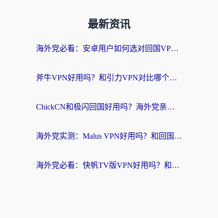
最新资讯
海外党必看：安卓用户如何选对回国VPN？从踩坑到无缝访问的全攻略
斧牛VPN好用吗？和引力VPN对比哪个回国效果更好？海外党亲测3款加速器+避坑指南
ChickCN和极闪回国好用吗？海外党亲测3款加速器，教你选对不踩坑
海外党实测：Malus VPN好用吗？和回国VPN对比哪个回国效果更好？附真实体验与加速器推荐
海外党必看：快帆TV版VPN好用吗？和豌豆IP VPN对比哪个回国效果更好？附真实体验与选择指南