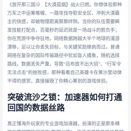
《放开那三国3》【大漠孤烟】战火已燃。你想体验那种
万军之中运筹帷幄、一路攻伐夺取安全区、冲刺大漠霸
主的快感，却被物理距离狠狠绊倒。当你的队伍需要瞬
发技能打配合，百毫秒的延迟就是一场战斗的胜负手；
你在荒原中争夺驻地，网络数据跨越大半个地球的漫游
漂移，足以让你丢失目标，与关键奖励擦肩而过。普通
网络在复杂的国际传输路径中犹如盲人摸象，随机选择
路线，数据丢失严重，导致“吕布放不出大招”、“行军令
无法点击”的挫败感，那种看着自己英雄卡在黄沙里动弹
不得的感觉，直接摧毁了你精心筹划的游戏体验。
突破流沙之锁：加速器如何打通
回国的数据丝路
真正懂海外玩家的专业游戏加速器，扮演的正是那条横