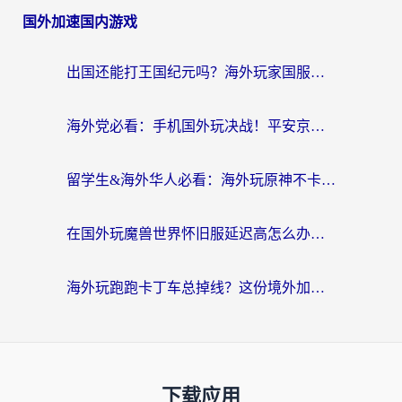
国外加速国内游戏
出国还能打王国纪元吗？海外玩家国服游戏畅玩终极指南
海外党必看：手机国外玩决战！平安京加速器推荐——解决延迟卡顿的终极方案
留学生&海外华人必看：海外玩原神不卡顿的秘密——原神加速器选择与使用全攻略
在国外玩魔兽世界怀旧服延迟高怎么办？老玩家亲测有效的加速器选择指南
海外玩跑跑卡丁车总掉线？这份境外加速指南帮你零延迟漂移！
下载应用