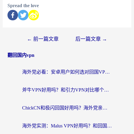
Spread the love
←
前一篇文章
后一篇文章
→
翻回国内vpn
海外党必看：安卓用户如何选对回国VPN？从踩坑到无缝访问的全攻略
斧牛VPN好用吗？和引力VPN对比哪个回国效果更好？海外党亲测3款加速器+避坑指南
ChickCN和极闪回国好用吗？海外党亲测3款加速器，教你选对不踩坑
海外党实测：Malus VPN好用吗？和回国VPN对比哪个回国效果更好？附真实体验与加速器推荐