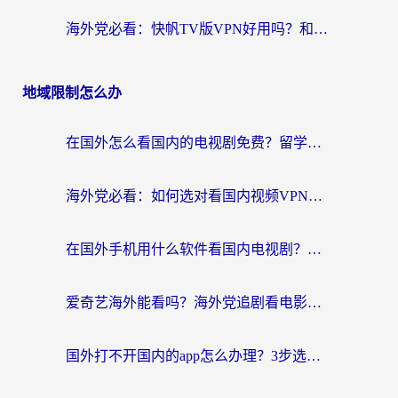
海外党必看：快帆TV版VPN好用吗？和豌豆IP VPN对比哪个回国效果更好？附真实体验与选择指南
地域限制怎么办
在国外怎么看国内的电视剧免费？留学生亲测有效的回国加速器选择指南
海外党必看：如何选对看国内视频VPN，轻松解决12123登录难题？
在国外手机用什么软件看国内电视剧？海外党亲测的实用指南
爱奇艺海外能看吗？海外党追剧看电影的终极回国加速器指南
国外打不开国内的app怎么办理？3步选对加速器，刷剧办业务都不愁