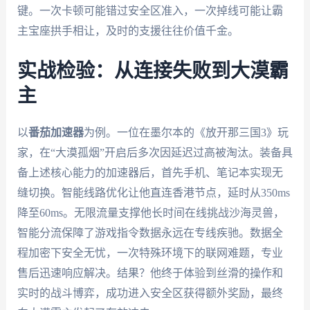
键。一次卡顿可能错过安全区准入，一次掉线可能让霸
主宝座拱手相让，及时的支援往往价值千金。
实战检验：从连接失败到大漠霸
主
以
番茄加速器
为例。一位在墨尔本的《放开那三国3》玩
家，在“大漠孤烟”开启后多次因延迟过高被淘汰。装备具
备上述核心能力的加速器后，首先手机、笔记本实现无
缝切换。智能线路优化让他直连香港节点，延时从350ms
降至60ms。无限流量支撑他长时间在线挑战沙海灵兽，
智能分流保障了游戏指令数据永远在专线疾驰。数据全
程加密下安全无忧，一次特殊环境下的联网难题，专业
售后迅速响应解决。结果？他终于体验到丝滑的操作和
实时的战斗博弈，成功进入安全区获得额外奖励，最终