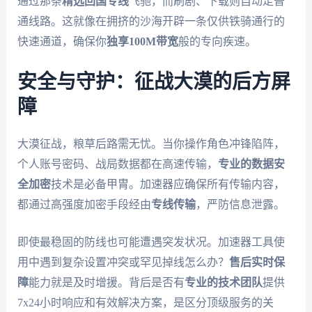
通过那条
精选回国专线
飞驰，而刷剧、下载则自动走普
通线路。这就像在拥挤的沙海开辟一条仅供铁骑通行的
快速通道，确保你
独享100M带宽
般的专向疾速。
安全与守护：征战大漠的后方屏
障
大漠征战，粮草后路需无忧。当你操作角色冲锋陷阵，
个人账号密码、战局数据都在高速传输，
专业的数据安
全加密
技术是必备甲胄。加速器应确保所有传输内容，
都通过高强度加密手段经由
专线传输
，严防信息泄露。
即使最稳固的防线也可能遭遇突发状况。加速器工具使
用中遇到复杂设置冲突或罕见掉线怎么办？
售后实时保
障
能力就是及时增援。背后是否有
专业的技术团队
提供
7x24小时响应和有效解决方案，是区分顶级服务的关