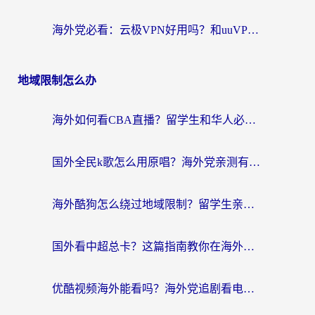
海外党必看：云极VPN好用吗？和uuVPN对比哪个回国效果更好？附真实体验+避坑指南
地域限制怎么办
海外如何看CBA直播？留学生和华人必看的无卡顿观赛指南
国外全民k歌怎么用原唱？海外党亲测有效的回国加速解决方案
海外酷狗怎么绕过地域限制？留学生亲测有效的回国加速器选择指南
国外看中超总卡？这篇指南教你在海外流畅看体育赛事+中文解说（附避坑技巧）
优酷视频海外能看吗？海外党追剧看电影的终极解决方案来了