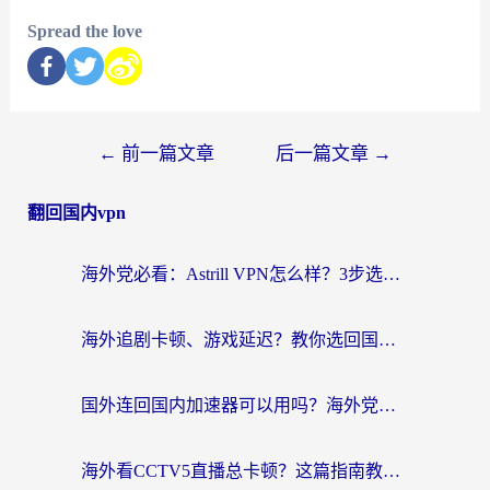
Spread the love
←
前一篇文章
后一篇文章
→
翻回国内vpn
海外党必看：Astrill VPN怎么样？3步选对回国加速器实现无缝刷剧玩游戏
海外追剧卡顿、游戏延迟？教你选回国加速器，附免费加速器试用一小时福利
国外连回国内加速器可以用吗？海外党亲测实用指南，解决追剧游戏卡顿难题
海外看CCTV5直播总卡顿？这篇指南教你选对回国加速器，无缝刷国内资源