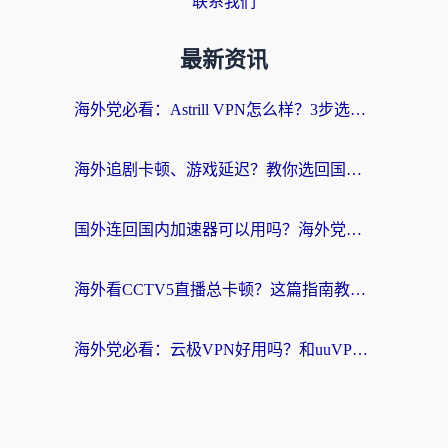
联系我们
最新资讯
海外党必看：Astrill VPN怎么样？3步选对回国加速器实现无缝刷剧玩游戏
海外追剧卡顿、游戏延迟？教你选回国加速器，附免费加速器试用一小时福利
国外连回国内加速器可以用吗？海外党亲测实用指南，解决追剧游戏卡顿难题
海外看CCTV5直播总卡顿？这篇指南教你选对回国加速器，无缝刷国内资源
海外党必看：云极VPN好用吗？和uuVPN对比哪个回国效果更好？附真实体验+避坑指南