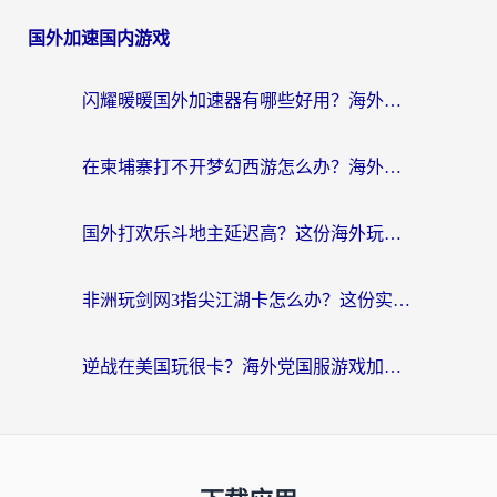
国外加速国内游戏
闪耀暖暖国外加速器有哪些好用？海外党亲测的国服游戏加速终极指南
在柬埔寨打不开梦幻西游怎么办？海外玩家国服游戏加速终极指南
国外打欢乐斗地主延迟高？这份海外玩家国服游戏加速指南帮你解决卡顿烦恼
非洲玩剑网3指尖江湖卡怎么办？这份实测有效的国服游戏加速指南请收好
逆战在美国玩很卡？海外党国服游戏加速终极指南（附DNF宝可梦加速技巧）