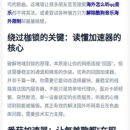
可的歌曲。这堵墙让很多朋友苦苦搜索
海外怎么听qq音
乐
而不得其法，或者尝试各种偏方只为
解除酷狗音乐海
外限制
却屡屡碰壁。
绕过枷锁的关键：读懂加速器的
核心
破解地域封锁的原理，本质是让你的网络连接“回国”。但
这需要稳定的通道和精准的伪装。优秀的回国加速器，
并非千篇一律。你需要它能动态选择最快、最稳定的线
路直达国内服务器，不能只是简单地代理IP。面对卡顿频
繁、突然断流、单一设备锁定的劣质服务，听歌的心情
顷刻就能被摧毁。真正有效的解决国外听网易云灰色曲
库问题，需要技术实力支撑。