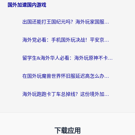
国外加速国内游戏
出国还能打王国纪元吗？海外玩家国服游戏畅玩终极指南
海外党必看：手机国外玩决战！平安京加速器推荐——解决延迟卡顿的终极方案
留学生&海外华人必看：海外玩原神不卡顿的秘密——原神加速器选择与使用全攻略
在国外玩魔兽世界怀旧服延迟高怎么办？老玩家亲测有效的加速器选择指南
海外玩跑跑卡丁车总掉线？这份境外加速指南帮你零延迟漂移！
下载应用