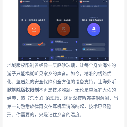
地域版权限制曾经像一层磨砂玻璃，让每个身处海外的
游子只能模糊听见家乡的声音。如今，精准的线路优
化、坚盾般的安全保障和全方位的设备支持，让
海外听
歌解除版权限制
不再是技术难题。无论是重温罗大佑的
经典，追《乐夏3》的现场，还是深夜听郭德纲解闷，当
第一句熟悉旋律再次在耳机里清晰响起，技术已经隐
形。你需要的，只是记住乡音的温度。