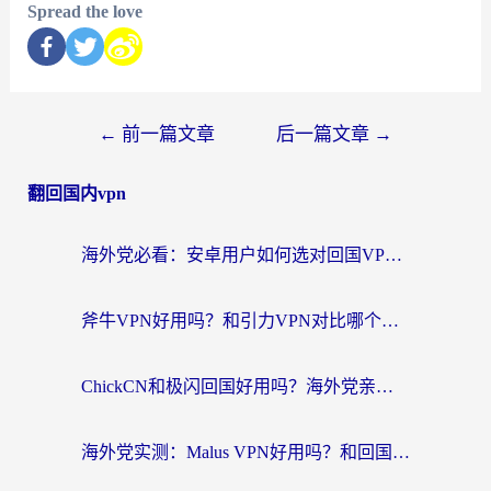
Spread the love
←
前一篇文章
后一篇文章
→
翻回国内vpn
海外党必看：安卓用户如何选对回国VPN？从踩坑到无缝访问的全攻略
斧牛VPN好用吗？和引力VPN对比哪个回国效果更好？海外党亲测3款加速器+避坑指南
ChickCN和极闪回国好用吗？海外党亲测3款加速器，教你选对不踩坑
海外党实测：Malus VPN好用吗？和回国VPN对比哪个回国效果更好？附真实体验与加速器推荐