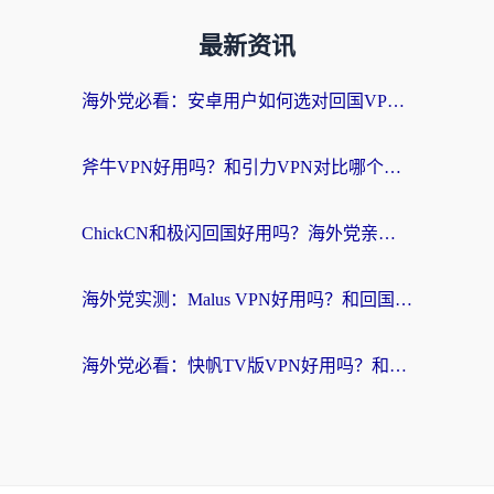
最新资讯
海外党必看：安卓用户如何选对回国VPN？从踩坑到无缝访问的全攻略
斧牛VPN好用吗？和引力VPN对比哪个回国效果更好？海外党亲测3款加速器+避坑指南
ChickCN和极闪回国好用吗？海外党亲测3款加速器，教你选对不踩坑
海外党实测：Malus VPN好用吗？和回国VPN对比哪个回国效果更好？附真实体验与加速器推荐
海外党必看：快帆TV版VPN好用吗？和豌豆IP VPN对比哪个回国效果更好？附真实体验与选择指南